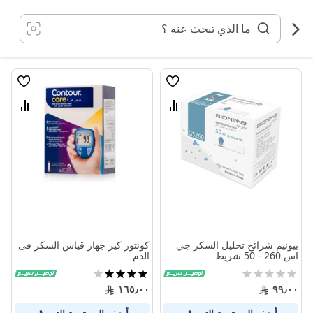
خطي
لى
لمحتوى
قائمة
قائمة
الامنيات
الامنيا
قارن
قارن
بين
بين
المنتجات
المنتج
بيونيم شرائح تحليل السكر جي
كونتور كير جهاز قياس السكر فى
اس 260 - 50 شريط
الدم
Rating:
تقييم:
80%
0%
١٦٥٫٠٠
٩٩٫٠٠