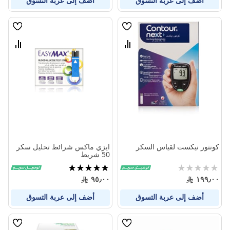
أضف إلى عربة التسوق
أضف إلى عربة التسوق
قائمة
قائمة
الامنيات
الامنيا
قارن
قارن
بين
بين
المنتجات
المنتج
كونتور نيكست لقياس السكر
ايزي ماكس شرائط تحليل سكر
50 شريط
Rating:
تقييم:
100%
0%
٩٥٫٠٠
١٩٩٫٠٠
أضف إلى عربة التسوق
أضف إلى عربة التسوق
قائمة
قائمة