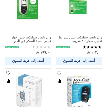
المنتجات
المنتج
وان تاتش سيليكت بلس شرائط
وان تاتش سيليكت بلس جهاز
تحليل سكر 50 شريط
قياس نسبة السكر في الدم
تقييم:
Rating:
0%
100%
١٩٩٫٠٠
١٠٣٫٠٠
أضف إلى عربة التسوق
أضف إلى عربة التسوق
قائمة
قائمة
الامنيات
الامنيا
قارن
قارن
بين
بين
المنتجات
المنتج