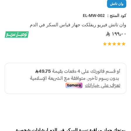
تخطي
وان تاتش
إلى
بداية
كود المنتج :
EL-MW-002
معرض
وان تاتش فيريو ريفلكت جهاز قياس السكر في الدم
الصور
١٩٩٫٠٠
تقييم:
100
100
% of
يمنحك جهاز مراقبة نسبة السكر في الدم إرشادات شخصية