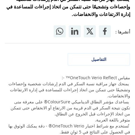
وإحصاءات وتشجيعًا حتى تتمكن من اتخاذ إجراءات للمساعدة في
إدارة الارتفاعات والانخفاضات.
أنشرها :
التفاصيل
مقياس OneTouch Verio Reflect™ -:
يمنحك جهاز مراقبة نسبة السكر في الدم إرشادات شخصية وإحصاءات
وتشجيعًا حتى تتمكن من اتخاذ إجراءات للمساعدة في إدارة الارتفاعات
والانخفاضات.
يساعدك مؤشر النطاق الديناميكي ColourSure® على معرفة متى
تكون نتيجة السكر في الدم قريبة من الارتفاع أو الانخفاض حتى تتمكن
من اتخاذ الإجراءات قبل الخروج عن النطاق.
متوفر باللغة العربية.
تُستخدم مع شرائط اختبار OneTouch Verio® - دقة يمكنك الوثوق بها
في الحصول على النتائج في 5 ثوانٍ فقط.