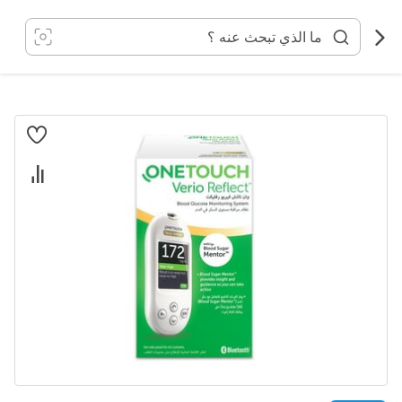
خطي
لى
لمحتوى
انتقل
إلى
النهاية
معرض
الصور