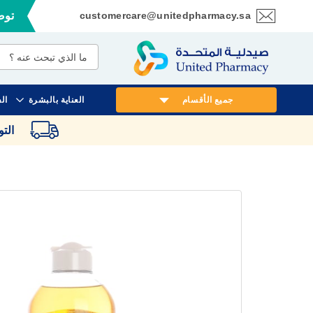
customercare@unitedpharmacy.sa
توصي
تخطي
إلى
المحتوى
جميع الأقسام
العناية بالبشرة
ال
الت
انتقل
إلى
النهاية
معرض
الصور