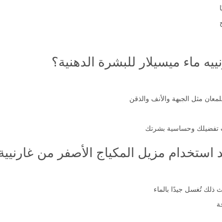
يه ماء ميسيلار للبشرة الدهنية؟
عان مثل الجبهة والأنف والذقن
تفضيلك وحساسية بشرتك
د استخدام مزيل المكياج الأصفر من غارنيية
لك تُغسل جيدًا بالماء
ة