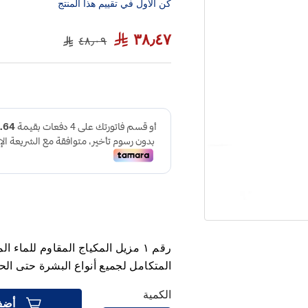
كن الاول في تقييم هذا المنتج
٣٨٫٤٧
٤٨٫٠٩
رقم ١ مزيل المكياج المقاوم للماء
المتكامل لجميع أنواع البشرة حتى الح
الكمية
أضف