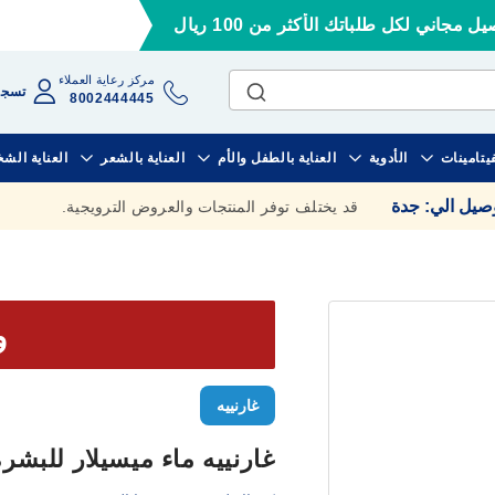
ل مجاني لكل طلباتك الأكثر من 100 ريال
مركز رعاية العملاء
تسجي
8002444445
فيتامينات
الأدوية
العناية بالطفل والأم
العناية بالشعر
العناية الش
وصيل الي
:
جدة
قد يختلف توفر المنتجات والعروض الترويجية.
وف
غارنييه
غارنييه ماء ميسيلار للبشرة الده