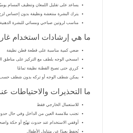
يساعد على تقليل اللمعان وتنظيف المسام يوميًا
يترك البشرة منتعشة ونظيفة بدون إحساس لزج
مناسب لروتين صباحي ومسائي للبشرة الدهنية
ما هي إرشادات استخدام غارني
ضعي كمية مناسبة على قطعة قطن نظيفة
امسحي الوجه بلطف مع التركيز على مناطق اللم
كرري حتى تصبح القطنة نظيفة تمامًا
يمكن شطف الوجه أو تركه بدون شطف حسب 
ما التحذيرات والاحتياطات عن
للاستعمال الخارجي فقط
تجنب ملامسة العين من الداخل وفي حال حدوث ذ
أوقفي الاستخدام عند حدوث تهيّج أو حكة واضح
يُحفظ بعيدًا عن متناول الأطفال