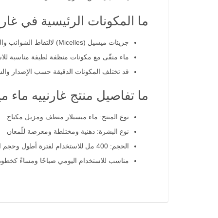
ما المكونات الرئيسية في غارن
جزيئات ميسيل (Micelles) لالتقاط الشوائب والزيوت والمكياج
ماء منقّى مع مكونات منظفة لطيفة مناسبة للا
قد تختلف المكونات الدقيقة حسب الإصدار والس
ما تفاصيل منتج غارنييه ماء ميسيلا
نوع المنتج: ماء ميسيلار منظف ومزيل مكياج
نوع البشرة: دهنية ومختلطة ومعرضة للّمعان
الحجم: 400 مل للاستخدام لفترة أطول وحجم اقتصادي
مناسب للاستخدام اليومي صباحًا ومساءً كخطو