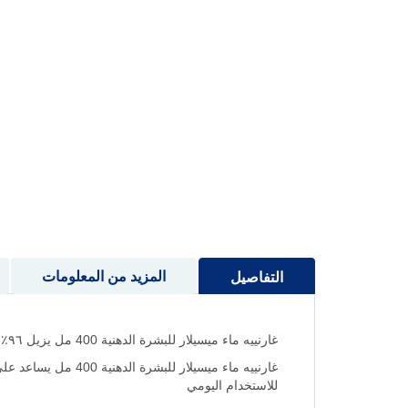
إلى
بداية
معرض
الصور
المزيد من المعلومات
التفاصيل
غارنييه ماء ميسيلار للبشرة الدهنية 400 مل يزيل ٩٦٪ من المكياج خاصة المقاوم للماء في لمسة واحدة + ينظف + يلطف
غارنييه ماء ميسيل
للاستخدام اليومي