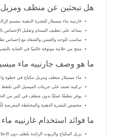
هل تبحثين عن منظف ومزيل مك
غارنييه ماء ميسيلار للبشرة الدهنية مصمم لإزا
يساعد على تنظيف المسام وتقليل الإحساس بال
مناسب للوجه والعينين والشفاه مع إحساس نظ
منتج من علامة موثوقة عالميًا في العناية بالبشرة مثل 
ما هو وصف جارنييه ماء ميسيلار لل
ماء ميسيلار منظف ومزيل مكياج في خطوة وا
تركيبة تعتمد على جزيئات الميسيل التي تلتقط ا
يوفر تنظيفًا عمليًا بدون شطف في كثير من ا
مخصص للبشرة الدهنية والمختلطة المعرضة للّ
ما فوائد استخدام غارنييه ماء 
يزيل المكياج والزيوت الزائدة بلطف دون الإخلا