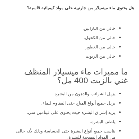
ماء منقّى مع مكونات منظفة لطيفة مناسبة للاستخدام
هل يحتوي ماء ميسيلار من جارنييه على مواد كيميائية قاسية؟
اليومي
خالي من السلفات.
خالي من البارابين.
خالي من الكحول.
خالي من العطور.
خالي من الزيوت.
ما مميزات ماء ميسيلار المنظف
غني بالزيت 400 مل؟
يزيل الشوائب والدهون من البشرة.
يزيل جميع أنواع المياج حتى المقاوم للماء.
يزيد إشراق البشرة حيث يحتوى على فيتامين سي.
يلطف البشرة.
يناسب جميع أنواع البشرة حتى الحساسة وذلك لأنه خالى
من المواد المهيجىة للبشرة.