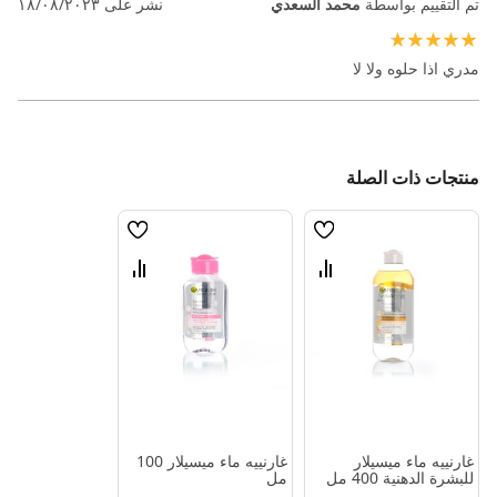
تم التقييم بواسطة
محمد السعدي
نشر على
١٨/٠٨/٢٠٢٣
100%
مدري اذا حلوه ولا لا
منتجات ذات الصلة
قائمة
قائمة
الامنيات
الامنيات
قارن
قارن
بين
بين
المنتجات
المنتجات
غارنييه ماء ميسيلار
غارنييه ماء ميسيلار 100
للبشرة الدهنية 400 مل
مل