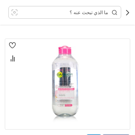
خطي
لى
لمحتوى
انتقل
إلى
النهاية
معرض
الصور