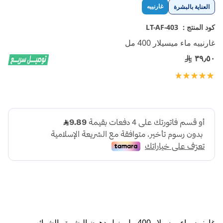
تخطي
غارنييه
العناية بالبشرة
إلى
بداية
كود المنتج :
LT-AF-403
معرض
غارنييه ماء ميسيلار 400 مل
الصور
٣٩٫٥٠
تقييم:
100
100
% of
غارنييه ماء ميسيلار 400 مل يزيل دهون البشرة والشوائب