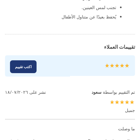
تجنب لمس العينين.
يُحفظ بعيدًا عن متناول الأطفال
تقييمات العملاء
تقييم:
اكتب تقييم
100
100
% of
تم التقييم بواسطة
سعود
نشر على
١٨/٠٧/٢٠٢٦
100%
جميل
ما وصلت