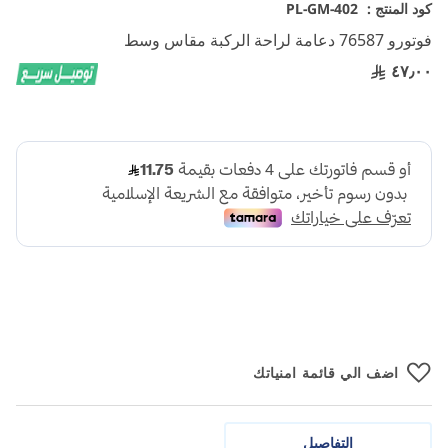
تخطي
كود المنتج :
PL-GM-402
إلى
فوتورو 76587 دعامة لراحة الركبة مقاس وسط
بداية
معرض
٤٧٫٠٠
الصور
اضف الي قائمة امنياتك
التفاصيل