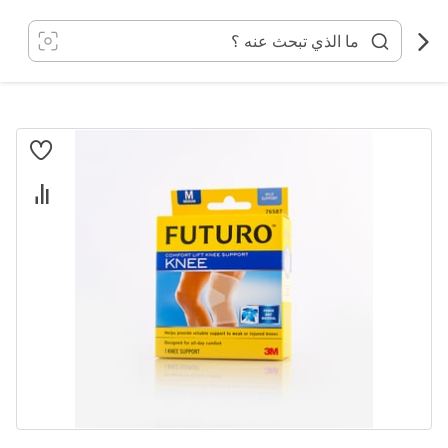
خطي
لى
لمحتوى
انتقل
إلى
النهاية
معرض
الصور