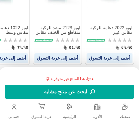
اوبو 2022 دعامة للركبة
اوبو 2123 مشد للركبة
اوبو 1022 
مقاس كبير
متقاطع من الخلف مقاس
مقاس وسط
وسط
Rating:
Rating:
Rating:
0%
0%
0%
٦٩٫٩٥
٥٤٫٩٥
٤٩٫٩٥
أضف إلى عربة التسوق
أضف إلى عربة التسوق
أضف إلى عربة
عذرًا، هذا المنتج غير متوفر حاليًا
ابحث عن منتج مشابه
صحتك
الأدوية
حسابى
الرئيسية
عربة التسوق