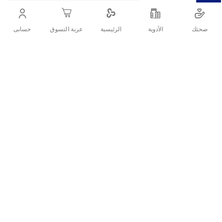
صحتك
الأدوية
حسابى
الرئيسية
عربة التسوق
التفاصيل
هو مشد رباعى الاتجاهات وداعم خلفي للركبة يساعد الركبة فى الثبات
ومنعها من الانزلاق ويساعد ايضا فى تخفيف الألم والحفاظ على الركبة
من الاصابات.
تقييمات العملاء
اكتب تقييم