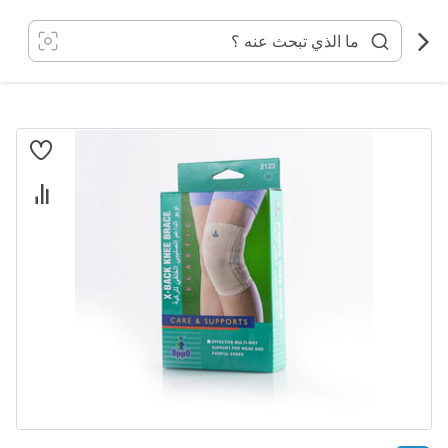
خطي
لى
لمحتوى
انتقل
إلى
النهاية
معرض
الصور