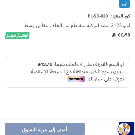
تخطي
أوبو
إلى
بداية
كود المنتج :
PL-SD-020
معرض
اوبو 2123 مشد للركبة متقاطع من الخلف مقاس وسط
الصور
٥٤٫٩٥
أنشرها :
أضف إلى عربة التسوق