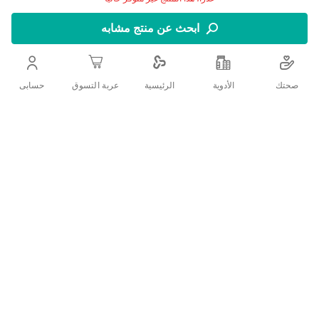
لصغيرها
ابحث عن منتج مشابه
تم تركيب فريزومم مع العناصر الغذائية الأساسية dualcare + ™
لدعم التغيرات الفسيولوجية أثناء الحمل ويوفر أساسًا جيدًا لطفلك
الصغير الذي ينمو باستمرار. تركيبة فريزومم الجديدة منخفضة
صحتك
الأدوية
حسابى
الرئيسية
عربة التسوق
أيضًا في مؤشر نسبة السكر في الدم (gi) لمساعدة الأمهات
الحوامل على الحفاظ على وزن صحي طوال فترة الحمل
اضف الي قائمة امنياتك
التفاصيل
:الفوائد الغذائية للطفل
فيتامين ب 12
.ضروري لتكوين خلايا الدم الحمراء وعمل الجهاز العصبي بشكل طبيعي
:حمض الفوليك