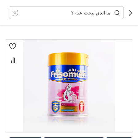
خطي
لى
لمحتوى
انتقل
إلى
النهاية
معرض
الصور