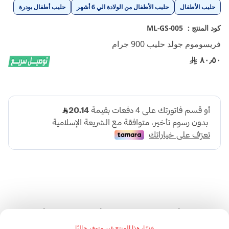
تخطي
حليب الأطفال
حليب الأطفال من الولادة الي 6 أشهر
حليب أطفال بودرة
إلى
بداية
كود المنتج :
ML-GS-005
معرض
فريسوموم جولد حليب 900 جرام
الصور
٨٠٫٥٠
.فريزولاك للأم حليب مكمل غذائي للأمهات 900 جم للأمهات
الحوامل والمرضعات تحتاج الأم الحامل إلى مغذيات إضافية
عذرًا، هذا المنتج غير متوفر حاليًا