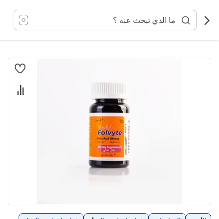
خطي
لى
لمحتوى
انتقل
إلى
النهاية
معرض
الصور
تخطي