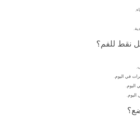
ء.
ية.
ل نقط للفم؟
.
ضع؟