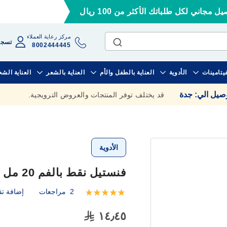
ل مجاني لكل طلباتك الأكثر من 100 ريال
مركز رعاية العملاء
تسجي
8002444445
فيتامينات
الأدوية
العناية بالطفل والأم
العناية بالشعر
العناية الش
وصيل الي
:
جدة
قد يختلف توفر المنتجات والعروض الترويجية.
الأدوية
فنستيل نقط بالفم 20 مل
2
مراجعات
إضافة تق
تقييم:
100
100
% of
١٤٫٤٥