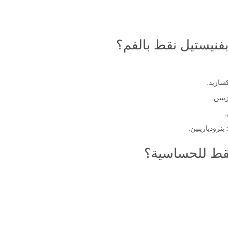
 بفنيستيل نقط بالفم؟
سازيد.
يبين.
بنزوديازيبين.
قط للحساسية؟