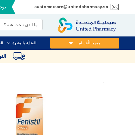
customercare@unitedpharmacy.sa
توصي
تخطي
إلى
المحتوى
جميع الأقسام
العناية بالبشرة
ال
الت
انتقل
إلى
النهاية
معرض
الصور