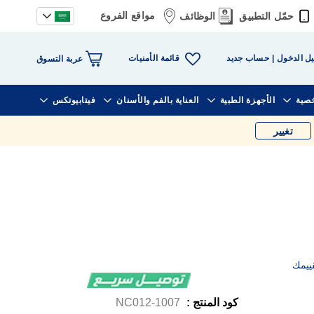
مواقع الفروع
حمّل التطبيق
الوظائف
قائمة الأمنيات
ل الدخول
حساب جديد
عربة التسوق
خصية
الأجهزة الطبية
العناية بالفم والأسنان
فيتابيوتكس
تغيير
ييمك
كود المنتج :
1007-NC012