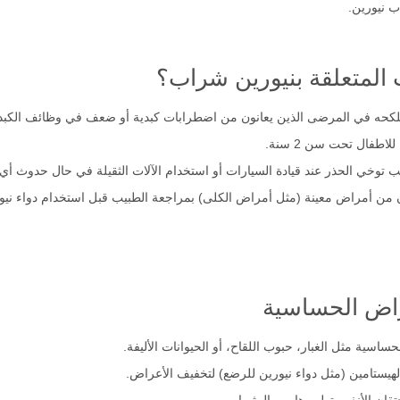
ب نيورين.
 المتعلقة بنيورين شراب؟
كحه في المرضى الذين يعانون من اضطرابات كبدية أو ضعف في وظائف الكبد، لأ
طفال تحت سن 2 سنة.
ب توخي الحذر عند قيادة السيارات أو استخدام الآلات الثقيلة في حال حدوث أي ت
انون من أمراض معينة (مثل أمراض الكلى) بمراجعة الطبيب قبل استخدام دواء ني
راض الحساسية
ساسية مثل الغبار، حبوب اللقاح، أو الحيوانات الأليفة.
يستامين (مثل دواء نيورين للرضع) لتخفيف الأعراض.