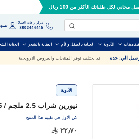
ل مجاني لكل طلباتك الأكثر من 100 ريال
مركز رعاية العملاء
تسجي
8002444445
فيتامينات
الأدوية
العناية بالطفل والأم
العناية بالشعر
العناية الش
وصيل الي
:
جدة
قد يختلف توفر المنتجات والعروض الترويجية.
الأدوية
نيورين شراب 2.5 ملجم / 5 مل، مضاد للحساسية - 150 مل
كن الاول في تقييم هذا المنتج
٢٢٫٧٠