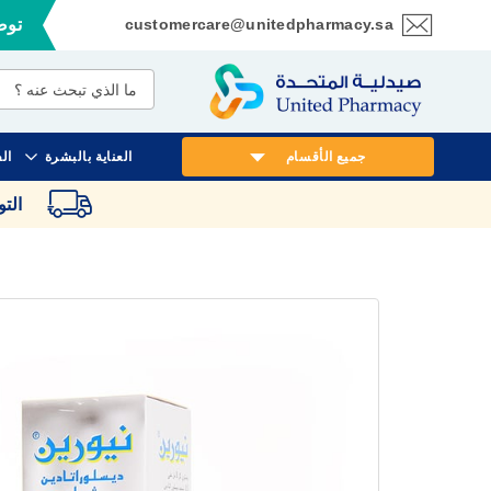
customercare@unitedpharmacy.sa
توصي
تخطي
إلى
المحتوى
جميع الأقسام
العناية بالبشرة
ال
الت
انتقل
إلى
النهاية
معرض
الصور