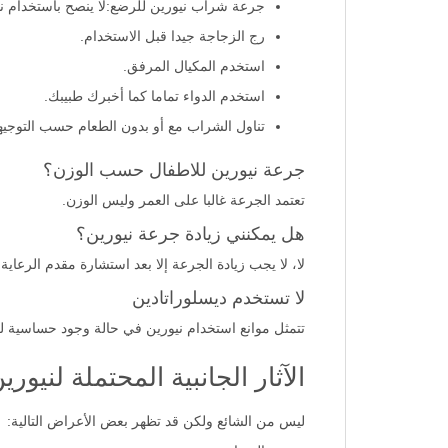
جرعة شراب نيورين للاطفال الذين تتراوح أعمارهم بين 6 و 11 عامًا: نصف ملعقة كبيرة (5 مل)
جرعة شراب نيورين للرضع:لا ينصح باستخدام نيورين 150 مل شراب للأطفال الذين تقل أعمارهم 
رج الزجاجة جيدا قبل الاستخدام.
استخدم المكيال المرفق.
استخدم الدواء تماما كما أخبرك طبيبك.
تناول الشراب مع أو بدون الطعام حسب التوجيه
جرعة نيورين للاطفال حسب الوزن؟
تعتمد الجرعة غالبا على العمر وليس الوزن.
هل يمكنني زيادة جرعة نيورين؟
لا، لا يجب زيادة الجرعة إلا بعد استشارة مقدم الرعاية
لا تستخدم ديسلوراتادين
تتمثل موانع استخدام نيورين في حالة وجود حساسية للد
الآثار الجانبية المحتملة لنيورين 2.5 مجم/ 5 مل شراب 150