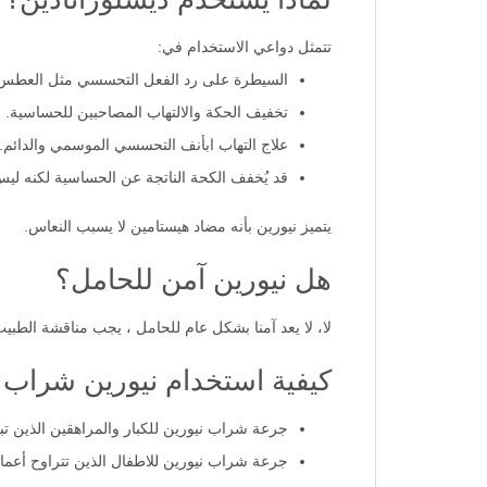
لماذا يستخدم ديسلوراتادين؟
تتمثل دواعي الاستخدام في:
السيطرة على رد الفعل التحسسي مثل العطس و
تخفيف الحكة والالتهاب المصاحبين للحساسية.
علاج التهاب ابأنف التحسسي الموسمي والدائم.
قد يُخفف الكحة الناتجة عن الحساسية لكنه ليس
يتميز نيورين بأنه مضاد هيستامين لا يسبب النعاس.
هل نيورين آمن للحامل؟
لا، لا يعد آمنا بشكل عام للحامل ، يجب مناقشة الطبيب
كيفية استخدام نيورين شراب 2.5 ملجم / 5 مل
جرعة شراب نيورين للكبار والمراهقين الذين تبلغ أعمارهم 12 عامًا فما فوق: ملعقة كبيرة واحدة (10 