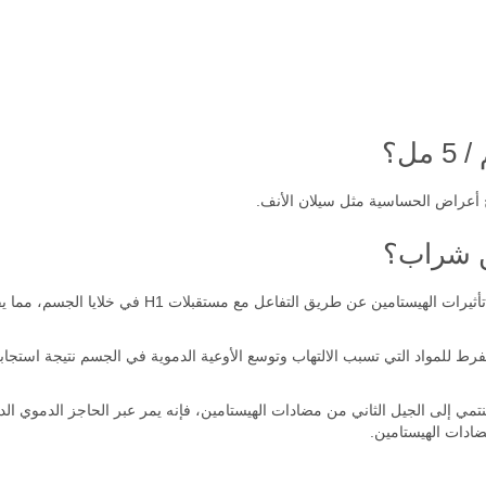
ن شراب؟
تثبيط مستقبلات H1: يقوم ديسلوراتادين بحصر تأثيرات 
المفرط للمواد التي تسبب الالتهاب وتوسع الأوعية الدموية في الجسم نتيجة استج
نتمي إلى الجيل الثاني من مضادات الهيستامين، فإنه يمر عبر الحاجز الدموي ال
مضادات الهيستامين.