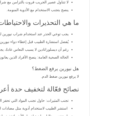
اخبر طبيبك بجميع الأدوية التي تتناولها.
لا تتناول عصير الجريب فروت بالتزامن مع شرا
ينصح بتجنب الاستخدام مع الأدوية المنومة.
ما هي التحذيرات والاحتياطات
يجب توخي الحذر عند استخدام شراب نيورين لل
يُفضل استشارة الطبيب قبل إعطاء دواء نيورين للا
رغم أن ديسلوراتادين لا يسبب النعاس عادةً، يج
الحالة الصحية العامة: ينصح الأفراد الذين يع
هل نيورين يرفع الضغط؟
لا يرفع نيورين ضغط الدم.
نصائح فعّالة لتخفيف حدة أع
تجنب المثيرات: حاول تجنب المواد التي تحفز الح
استشر الطبيب لاستخدام أدوية مثل مضادات اله