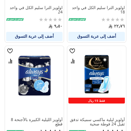
اولويز الترا سليم الكل في واحد
اولويز الترا سليم الكل في واحد
24
18
Rating:
Rating:
0%
0%
٩٫٥٠
٢٢٫٧٦
أضف إلى عربة التسوق
أضف إلى عربة التسوق
قائمة
قائمة
الامنيات
الامنيا
قارن
قارن
بين
بين
المنتجات
المنتج
فقط 15 ريال
أولويز ليلية ماكسي سميكة تدفق
أولويز الليلية الكبيرة بالأجنحة 8
ثقيل 24 فوطة صحية
قطع
تقييم:
تقييم: