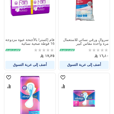
المنتجات
المنتج
سروال ورقي نسائي للاستعمال
فام إكسترا بالأجنحة عبوة مزدوجة
مرة واحدة مقاس كبير
16 فوطة صحية نسائية
Rating:
Rating:
0%
0%
١٧٫٢٥
١٦٫١٠
أضف إلى عربة التسوق
أضف إلى عربة التسوق
قائمة
قائمة
الامنيات
الامنيا
قارن
قارن
بين
بين
المنتجات
المنتج