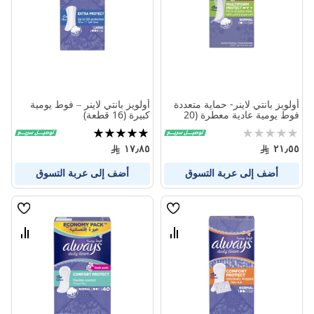
أولويز بانتي لاينر- حماية متعددة
أولويز بانتي لاينر – فوط يومية
فوط يومية عادية معطرة (20
كبيرة (16 قطعة)
قطعة)
Rating:
تقييم:
100%
0%
١٧٫٨٥
٢١٫٥٥
أضف إلى عربة التسوق
أضف إلى عربة التسوق
قائمة
قائمة
الامنيات
الامنيا
قارن
قارن
بين
بين
المنتجات
المنتج