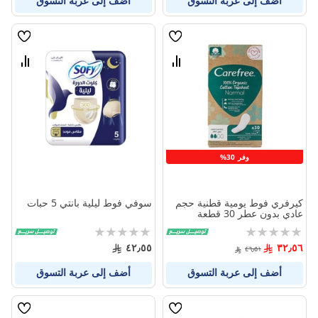
أضف إلى عربة التسوق
أضف إلى عربة التسوق
قائمة
قائمة
الامنيات
الامنيا
قارن
قارن
بين
بين
المنتجات
المنتج
وفر 30%
كيرفري فوط يومية قطنية حجم
سوفي فوط ليلية بانتي 5 حبات
عادي بدون عطر 30 قطعة
Rating:
Rating:
0%
0%
٤٢٫٥٥
٣٢٫٥٦
٤٦٫٥١
أضف إلى عربة التسوق
أضف إلى عربة التسوق
قائمة
قائمة