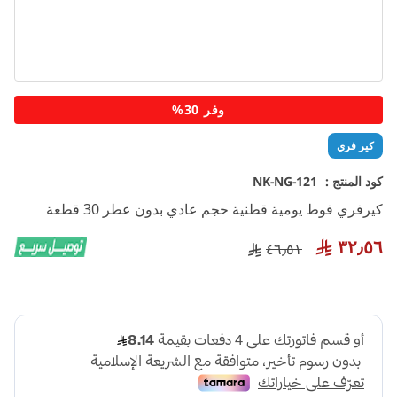
تخطي
وفر 30%
إلى
بداية
كير فري
معرض
الصور
كود المنتج :
NK-NG-121
كيرفري فوط يومية قطنية حجم عادي بدون عطر 30 قطعة
٣٢٫٥٦
٤٦٫٥١