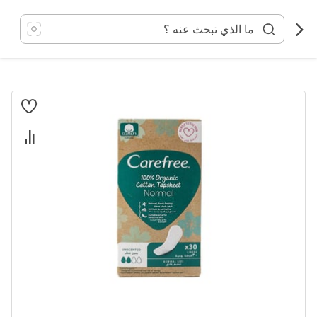
خطي
لى
لمحتوى
انتقل
إلى
النهاية
معرض
الصور