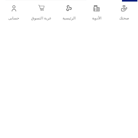
بعيدًا عن بشرتك، وتوفر لك حماية مثالية تدوم طوال الليل.
صحتك
الأدوية
حسابى
الرئيسية
عربة التسوق
أنشرها :
التفاصيل
الأسئلة الشائعة حول المنتج
أولويز فوط صحية ماكسي سميكة وطويلة بأجنحة توفر حماية
ما هي مميزات أولويز الليلية الكبيرة بالأجنحة؟
فائقة من التسرب بفضل قدرتها العالية على الامتصاص.
هل تناسب الفوط الليلية الاستخدام أثناء النوم؟
معلومات عن أولويز فوط ليلية
ماكسي سميكة
كم عدد الساعات التي يمكن استخدامها بشكل آمن؟
المكونات:
طبقة علوية ناعمة: مصنوعة من مواد قطنية أو نسيج جاف
لتوفير راحة أثناء الاستخدام.