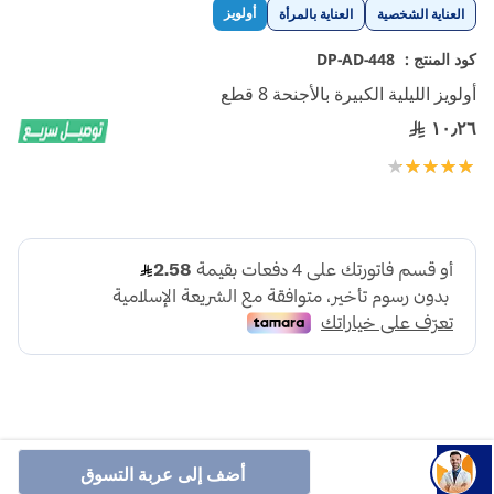
تخطي
أولويز
العناية الشخصية
العناية بالمرأة
إلى
بداية
كود المنتج :
DP-AD-448
معرض
أولويز الليلية الكبيرة بالأجنحة 8 قطع
الصور
١٠٫٢٦
تقييم:
100
90
% of
أضف إلى عربة التسوق
أولويز الليلة هي فوط نسائية صحية فائقة الامتصاص، تبقي البلل