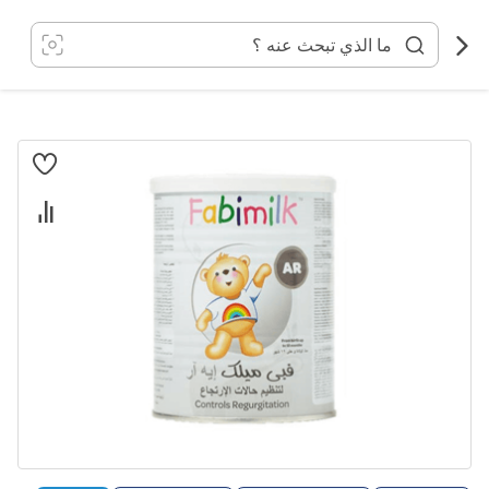
خطي
لى
لمحتوى
انتقل
إلى
النهاية
معرض
الصور