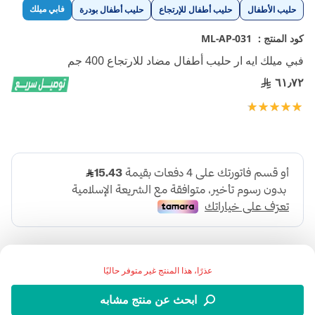
تخطي
فابي ميلك
حليب الأطفال
حليب أطفال للإرتجاع
حليب أطفال بودرة
إلى
بداية
كود المنتج :
ML-AP-031
معرض
فبي ميلك ايه ار حليب أطفال مضاد للارتجاع 400 جم
الصور
٦١٫٧٢
تقييم:
100
100
% of
عذرًا، هذا المنتج غير متوفر حاليًا
ابحث عن منتج مشابه
فبي ميلك أيه آر هو حليب أطفال مضاد للارتجاع مصمم خصيصًا