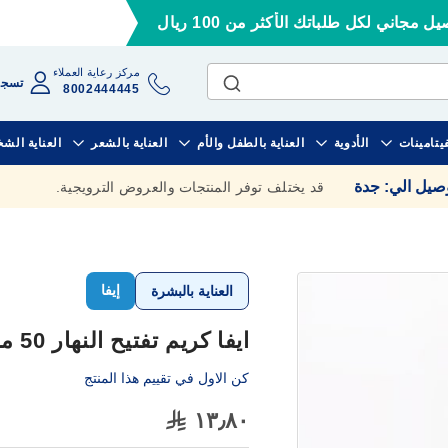
ل مجاني لكل طلباتك الأكثر من 100 ريال
مركز رعاية العملاء
تسجي
8002444445
فيتامينات
الأدوية
العناية بالطفل والأم
العناية بالشعر
العناية الش
وصيل الي
:
جدة
قد يختلف توفر المنتجات والعروض الترويجية.
إيفا
العناية بالبشرة
ايفا كريم تفتيح النهار 50 مل
كن الاول في تقييم هذا المنتج
١٣٫٨٠