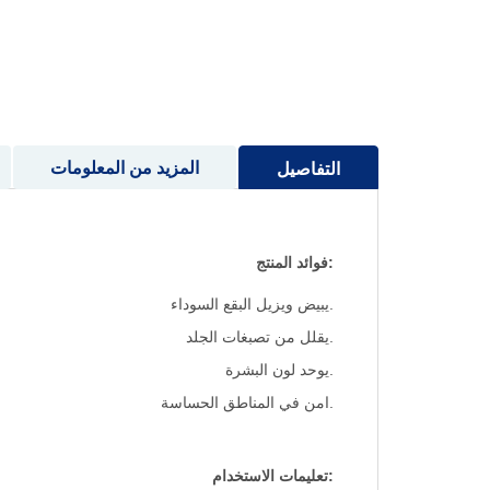
إلى
بداية
معرض
الصور
المزيد من المعلومات
التفاصيل
:فوائد المنتج
.يبيض ويزيل البقع السوداء
.يقلل من تصبغات الجلد
.يوحد لون البشرة
.امن في المناطق الحساسة
:تعليمات الاستخدام