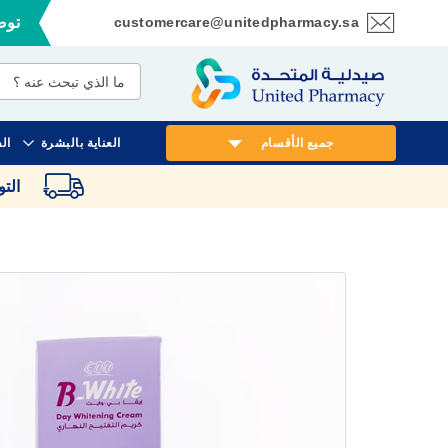
customercare@unitedpharmacy.sa
توصي
تخطي
إلى
المحتوى
جميع الأقسام
العناية بالبشرة
ال
الت
انتقل
إلى
النهاية
معرض
الصور