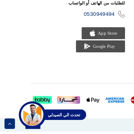
للطلبات من الهاتف أو الواتساب
0530949494
icon-
phone
تحدث الي الصيدلي