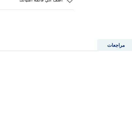
اضف الي قائمة امنياتك
مراجعات