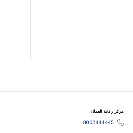
مركز رعاية العملاء
8002444445
icon-
phone