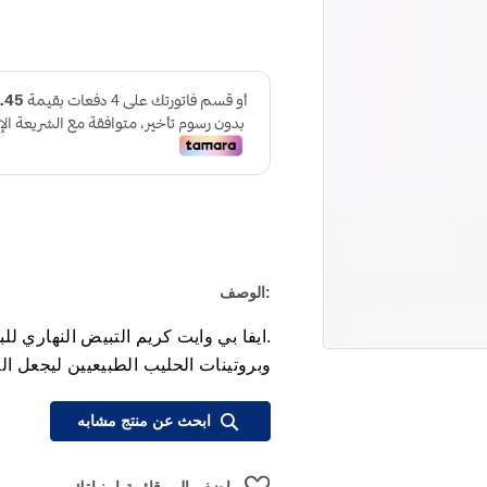
:الوصف
.ايفا بي وايت كريم التبيض النهاري ل
وبروتينات الحليب الطبيعيين ليجعل ا
ابحث عن منتج مشابه