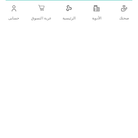
اضف الي قائمة امنياتك
صحتك
الأدوية
حسابى
الرئيسية
عربة التسوق
التفاصيل
.فرشاة اسنان لازالة البقع والتصبغات
تقييمات العملاء
اكتب تقييم