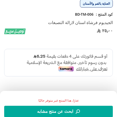
تخطي
العناية بالفم والأسنان
إلى
بداية
كود المنتج :
BD-TM-006
معرض
الجيديوم فرشاة اسنان لازالة التصبغات
الصور
٢٥٫٠٠
عذرًا، هذا المنتج غير متوفر حاليًا
Elgydium Clinic Soft 20/100 هي فرشاة أسنان ناعمة
ابحث عن منتج مشابه
مصمّمة للتّنظيف اليومي للأسنان واللّثة