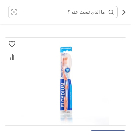
خطي
لى
لمحتوى
انتقل
إلى
النهاية
معرض
الصور