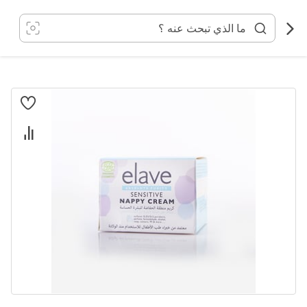
خطي
لى
لمحتوى
انتقل
إلى
النهاية
معرض
الصور