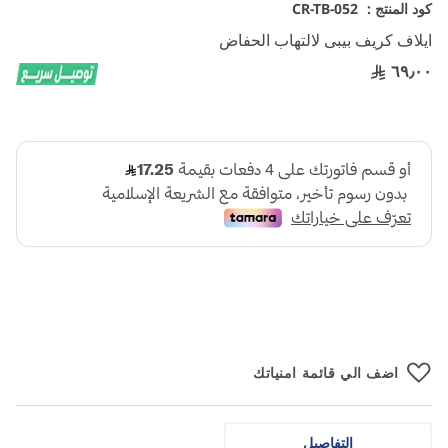
تخطي
كود المنتج :
CR-TB-052
إلى
ايلاف كريف بيبى لالتهاب الحفاض
بداية
معرض
٦٩٫٠٠
الصور
اضف الي قائمة امنياتك
التفاصيل