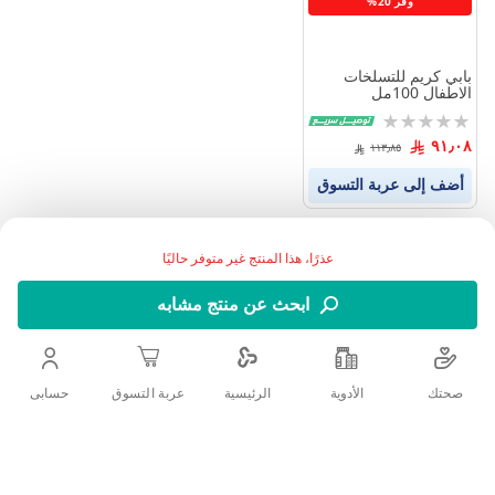
وفر 20%
بابي كريم للتسلخات
الاطفال 100مل
Rating:
0%
٩١٫٠٨
١١٣٫٨٥
أضف إلى عربة التسوق
عذرًا، هذا المنتج غير متوفر حاليًا
ابحث عن منتج مشابه
صحتك
الأدوية
حسابى
الرئيسية
عربة التسوق