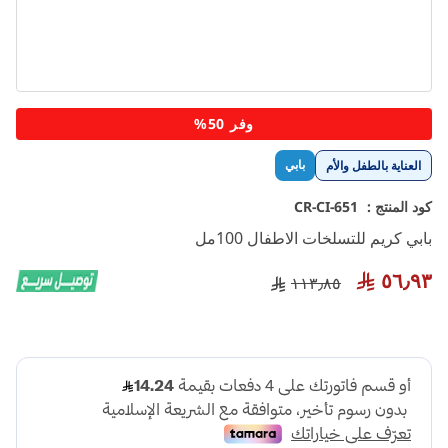
تخطي
وفر 50%
إلى
بداية
بابي
العناية بالطفل والأم
معرض
الصور
كود المنتج :
CR-CI-651
بابي كريم للتسلخات الاطفال 100مل
٥٦٫٩٣
١١٣٫٨٥