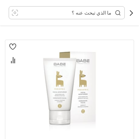
خطي
لى
لمحتوى
انتقل
إلى
النهاية
معرض
الصور