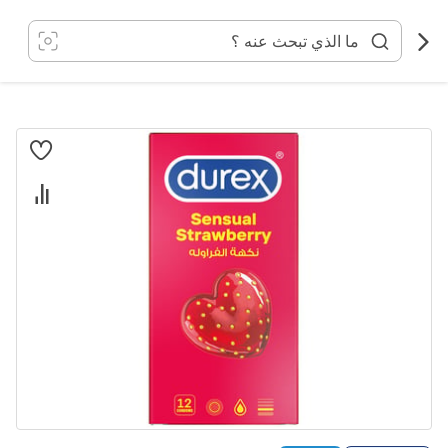
خطي
لى
لمحتوى
انتقل
إلى
النهاية
معرض
الصور