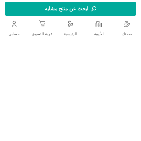
واقيات ديوركس احساس طبيعي تتميز بتصميمها ونقاطها التي
تعطي تجربة ملموسة من كلا الطرفين
ابحث عن منتج مشابه
يتميّز بطبقة رقيقة من اللاتكس لتوفّر لك أقصى قدر من المتعة
دون التقليل من الحماية والأمان.
صحتك
الأدوية
حسابى
الرئيسية
عربة التسوق
ستحظى شريكتك بالمتعة والراحة والإثارة.
اضف الي قائمة امنياتك
التفاصيل
:ارشادات الاستخدام
افتح غلاف العبوة بعناية.
لا تقضمه أو تستخدم المقص لأن ذلك قد يؤدي إلى تمزق الواقي
افتح العبوة بأيدي نظيفة واحرص أن يكون الرأس للأعلى.
اعصر الواقي لضمان خروج الهواء.