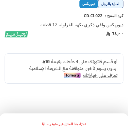
تخطي
ديوريكس
العناية بالرجل
إلى
بداية
كود المنتج :
CD-CI-022
معرض
ديوريكس واقي ذكري نكهه الفراوله 12 قطعة
الصور
٦٤٫٠٠
:وصف المنتج
عذرًا، هذا المنتج غير متوفر حاليًا