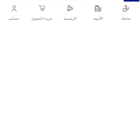
يوفر إحساسًا طبيعيًا وراحة فائقة، بجودة عالمية وشحن سري.
صحتك
الأدوية
حسابى
الرئيسية
عربة التسوق
أنشرها :
التفاصيل
ما هو ديوركس واقي ذكري ملون
ومعطر 12 قطعة؟
ديوركس واقي ذكري ملون ومعطر هو اختيار مثالي لمن يبحث عن تجربة
أكثر متعة وإثارة، حيث يجمع بين الألوان الجذابة والنكهات الفاكهية الممتعة
مع خامات عالية الجودة تضمن إحساسًا طبيعيًا وراحة فائقة أثناء
الاستخدام.
ما الذي يميز ديوركس الواقي الذكري
الملون والمنكه؟