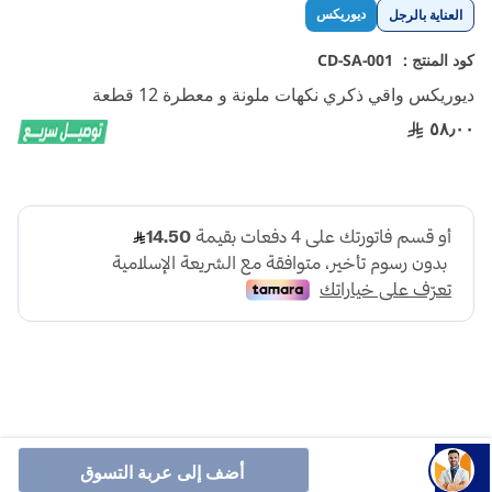
تخطي
ديوريكس
العناية بالرجل
إلى
بداية
كود المنتج :
CD-SA-001
معرض
ديوريكس واقي ذكري نكهات ملونة و معطرة 12 قطعة
الصور
٥٨٫٠٠
ديوركس واقي ذكري ملون ومعطر 12 قطعة
يمنحك تجربة ممتعة
أضف إلى عربة التسوق
بنكهات فواكه متنوعة (فراولة، برتقال، موز) مع تصميم رقيق