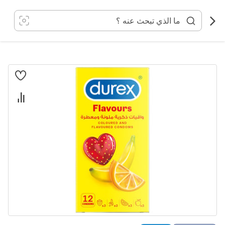
خطي
لى
لمحتوى
انتقل
إلى
النهاية
معرض
الصور