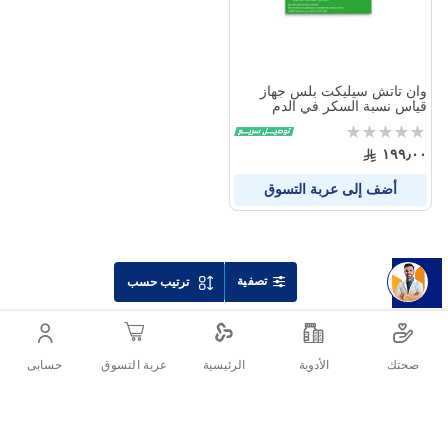
وان تاتش سيليكت بلس جهاز
قياس نسبة السكر في الدم
Rating:
0%
١٩٩٫٠٠
أضف إلى عربة التسوق
تصفية
ترتيب حسب
صحتك
الأدوية
حسابى
الرئيسية
عربة التسوق