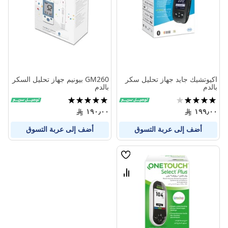
المنتجات
المنتج
اكيوتشيك جايد جهاز تحليل سكر
GM260 بيونيم جهاز تحليل السكر
بالدم
بالدم
تقييم:
تقييم:
100%
80%
١٩٠٫٠٠
١٩٩٫٠٠
أضف إلى عربة التسوق
أضف إلى عربة التسوق
قائمة
الامنيات
قارن
بين
المنتجات