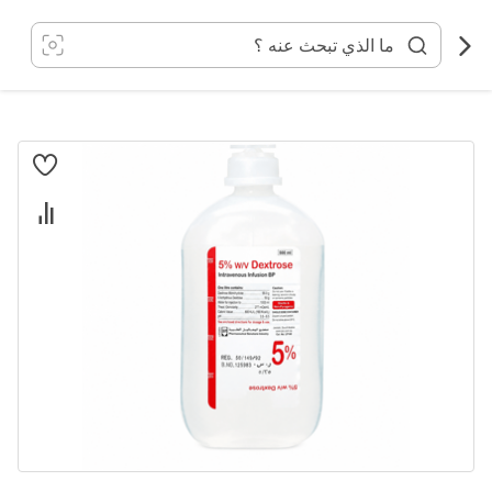
خطي
لى
لمحتوى
انتقل
إلى
النهاية
معرض
الصور