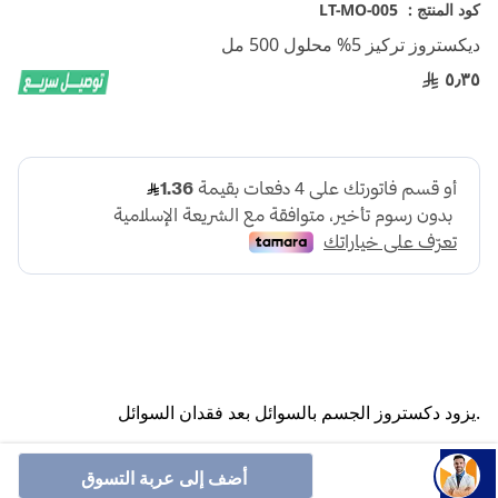
تخطي
كود المنتج :
LT-MO-005
إلى
ديكستروز تركيز 5% محلول 500 مل
بداية
معرض
٥٫٣٥
الصور
.يزود دكستروز الجسم بالسوائل بعد فقدان السوائل
أنشرها :
أضف إلى عربة التسوق