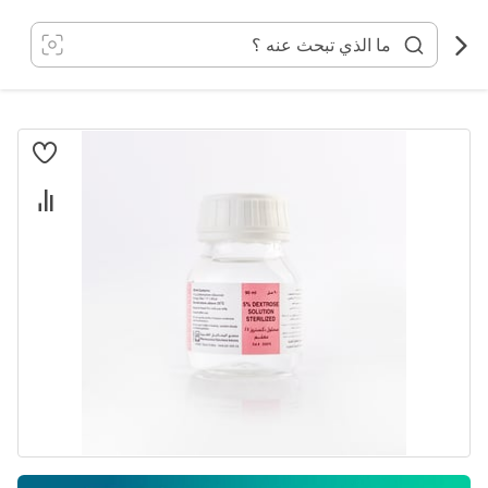
خطي
لى
لمحتوى
انتقل
إلى
النهاية
معرض
الصور
تخطي