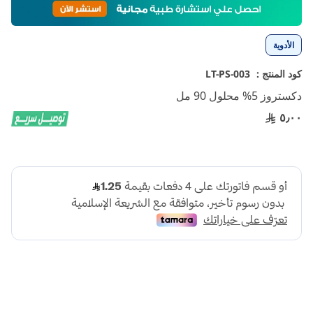
إلى
بداية
معرض
الأدوية
الصور
كود المنتج :
LT-PS-003
دكستروز 5% محلول 90 مل
٥٫٠٠