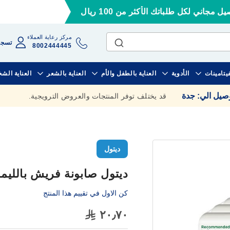
ل مجاني لكل طلباتك الأكثر من 100 ريال
مركز رعاية العملاء
تسجي
8002444445
فيتامينات
الأدوية
العناية بالطفل والأم
العناية بالشعر
العناية الش
وصيل الي
:
جدة
قد يختلف توفر المنتجات والعروض الترويجية.
ديتول
ديتول صابونة فريش بالليمون ١٦٥ 
كن الاول في تقييم هذا المنتج
٢٠٫٧٠