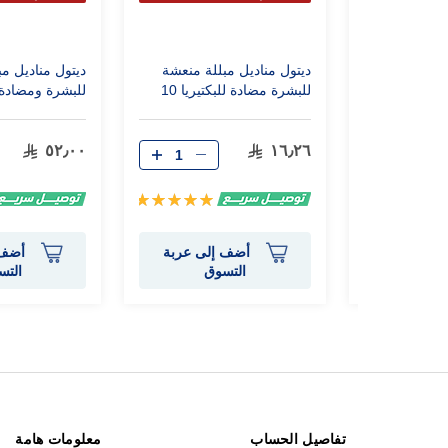
نية
الثانية
الثا
 مبللة منعشة
ديتول مناديل مبللة منعشة
ديتول منادي
للبشرة ومضادة للبكتيريا 20
للبشرة مضادة للبكتيريا 10
قطع
منديل
٥٢٫٠٠
١٦٫٢٦
Rating:
تقييم:
100%
0%
إلى عربة
أضف إلى عربة
أضف 
وق
التسوق
التس
تفاصيل الحساب
معلومات هامة