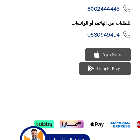
8002444445
icon-
phone
للطلبات من الهاتف أو الواتساب
0530949494
icon-
phone