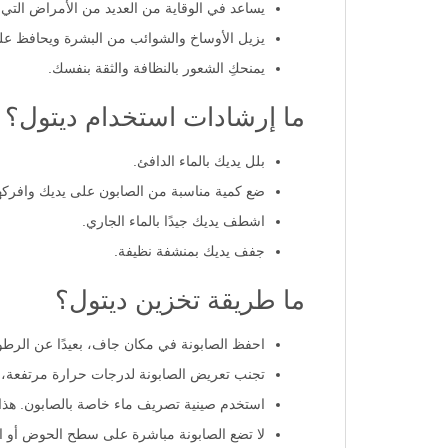
يساعد في الوقاية من العديد من الأمراض التي 
يزيل الأوساخ والشوائب من البشرة ويحافظ على
يمنحكِ الشعور بالنظافة والثقة بنفسك.
ما إرشادات استخدام ديتول؟
بلل يديك بالماء الدافئ.
ضع كمية مناسبة من الصابون على يديك وافركهما جيدًا لمدة 20 
اشطف يديك جيدًا بالماء الجاري.
جفف يديك بمنشفة نظيفة.
ما طريقة تخزين ديتول؟
احفظ الصابونة في مكان جاف، بعيدًا عن الرطوبة
تجنب تعريض الصابونة لدرجات حرارة مرتفعة، مث
استخدم صينية تصريف ماء خاصة بالصابون. هذا 
لا تضع الصابونة مباشرة على سطح الحوض أو الأر