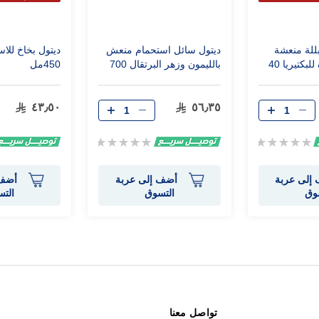
نية
الثا
ل مبللة منعشة
ديتول سائل استحمام منعش
ديتول بخاخ للا
للبشرة ومضادة للبكتيريا 40
بالليمون وزهر البرتقال 700
450مل
مل
٤٣٫٥٠
٥٦٫٣٥
Rating:
Rating:
0%
0%
إلى عربة
أضف إلى عربة
أضف 
وق
التسوق
الت
تواصل معنا