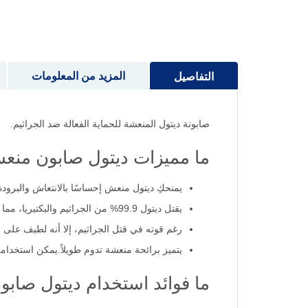
إلى
بداية
معرض
الصور
المزيد من المعلومات
التفاصيل
صابونة ديتول المنعشة للحماية الفعالة ضد الجراثيم.
ما مميزات ديتول صابون منعش 165 
يمنحكِ ديتول منعش إحساسًا بالانتعاش والبرودة
يقتل ديتول 99.9% من الجراثيم والبكتيريا، مما يحافظ على نظافة يديكِ.
رغم قوته في قتل الجراثيم، إلا أنه لطيف على 
يتميز برائحة منعشة تدوم طويلاً.يمكن استخدامه 
ما فوائد استخدام ديتول صاب