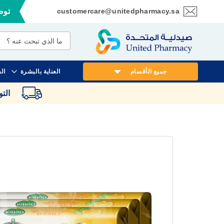
customercare@unitedpharmacy.sa
توصي
تخطي
إلى
المحتوى
جميع الأقسام
العناية بالبشرة
ال
الت
انتقل
إلى
النهاية
معرض
الصور