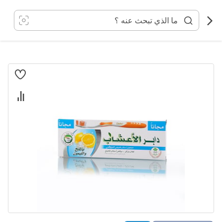
خطي
لى
لمحتوى
انتقل
إلى
النهاية
معرض
الصور