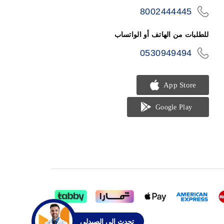
8002444445
icon-
phone
للطلبات من الهاتف أو الواتساب
0530949494
icon-
phone
تحدث الي الصيدلي