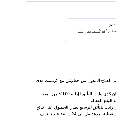
هل تريدين ابتسامة بيضاء مثالية؟ جربي العلاج المكون من خطوتين مع كريست 3دي
الخطوة الأولى، استعملي معجون أسنان 3دي وايت للتألق لإزالة 100% من البقع
وة الثانية، استخدمي المعالج 3دي وايت للتألق لتوسيع نطاق الحصول على نتائج
التبييض وحماية الأسنان من البقع المستقبلية لمدة تصل إلى 24 ساعة عند تنظيف