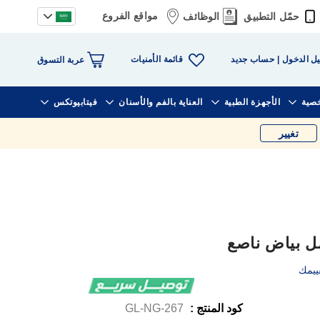
مواقع الفروع
حمّل التطبيق
الوظائف
قائمة الأمنيات
ل الدخول
حساب جديد
عربة التسوق
خصية
الأجهزة الطبية
العناية بالفم والأسنان
فيتابيوتكس
تغيير
ييمك
كود المنتج :
GL-NG-267