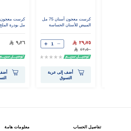
نان معالج
كرست معجون أسنان 75 مل
المبيض للأسنان الحساسة
مل بودرة الملح
٩٫٢٦
٢٩٫٧٥
٤٢٫٥٠
Rating:
Rating:
0%
0%
إلى عربة
أضف إلى عربة
أضف 
وق
التسوق
التس
تفاصيل الحساب
معلومات هامة