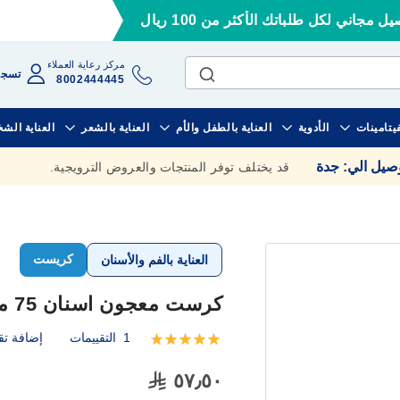
ل مجاني لكل طلباتك الأكثر من 100 ريال
مركز رعاية العملاء
تسجي
8002444445
فيتامينات
الأدوية
العناية بالطفل والأم
العناية بالشعر
العناية الش
وصيل الي
:
جدة
قد يختلف توفر المنتجات والعروض الترويجية.
كريست
العناية بالفم والأسنان
كرست معجون اسنان 75 مل بياض ناصع
1
التقييمات
إضافة تق
تقييم:
100
100
% of
٥٧٫٥٠