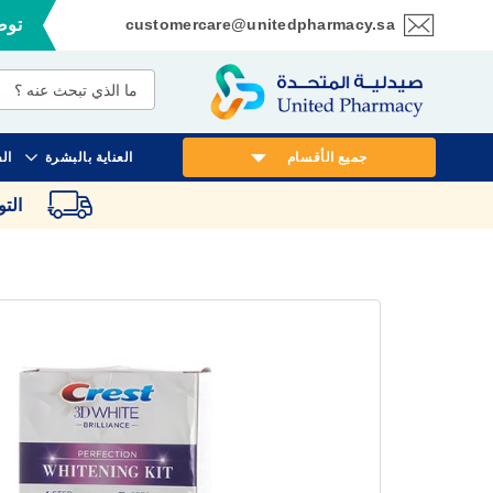
customercare@unitedpharmacy.sa
توصي
تخطي
إلى
المحتوى
جميع الأقسام
العناية بالبشرة
ال
الت
انتقل
إلى
النهاية
معرض
الصور