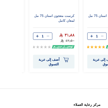
كرست معجون اسنان 75 مل
كرست معجون اسنان 75 مل
لمعان كامل
انتعاش المدخني
٢٣٫٤٧
٣١٫٨٨
٣٣٫٥٣
٤٢٫٥٠
تقييم:
Rating:
0%
100%
إلى عربة
أضف إلى عربة
أضف 
سوق
التسوق
الت
مركز رعاية العملاء