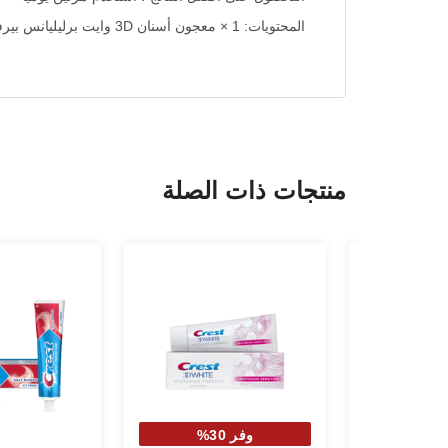
المحتويات: 1 × معجون أسنان 3D وايت برليليانس بيرفكشن و 1 × معجون أسنان التبييض وايت برييانس أكسيليريتور
منتجات ذات الصلة
وفر 30%