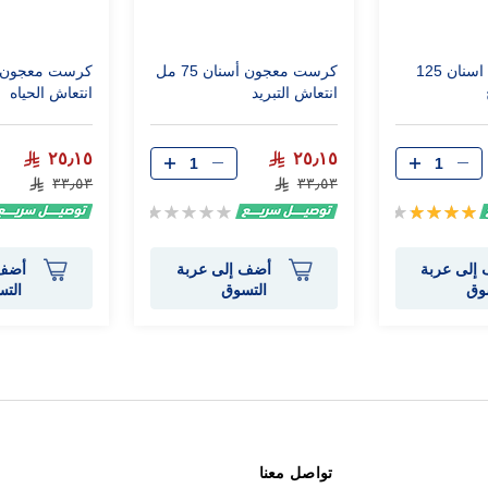
كرست معجون اسنان 125
كرست معجون أسنان 75 مل
انتعاش التبريد
انتعاش الحياه
٢٥٫١٥
٢٥٫١٥
٣٣٫٥٣
٣٣٫٥٣
تقييم:
Rating:
0%
80%
إلى عربة
أضف إلى عربة
أضف 
وق
التسوق
الت
تواصل معنا