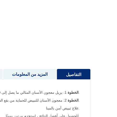
إلى
بداية
معرض
الصور
المزيد من المعلومات
التفاصيل
.
الخطوة
1: يزيل معجون الأسنان المثالي ما يصل إلى 100٪ من البقع السطحية في 3 أيام
.
الخطوة
2: معجون الأسنان للتبييض للحماية من بقع السطح الجديدة لمدة تصل إلى 24 ساعة
.علاج تبييض آمن بالمينا
.للحصول على أفضل النتائج ، استخدم مرتين يوميًا