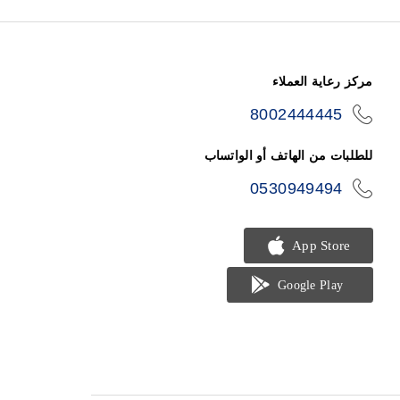
مركز رعاية العملاء
8002444445
icon-
phone
للطلبات من الهاتف أو الواتساب
0530949494
icon-
phone