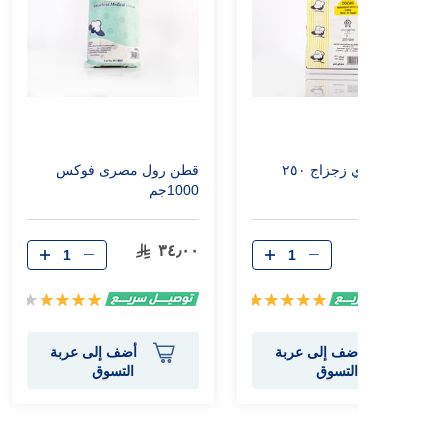
قطن مصري زجزاج ٢٥٠
قطن رول مصرى فوكس
جرام
1000جم
٣٤٫٠٠
١٠٫٠٠
تقييم:
تقييم:
80%
100%
أضف إلى عربة
أضف إلى عربة
التسوق
التسوق