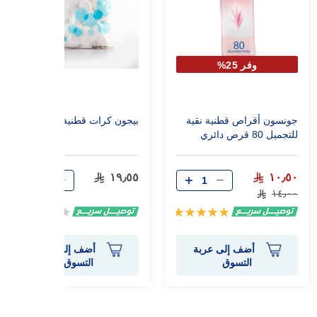
وفر 25%
جونسون أقراص قطنية نقية
بيجون كرات قطنية
للتجميل 80 قرص دائري
١٩٫٥٥
١٠٫٥٠
١٤٫٠٠
تقييم:
Rating:
0%
100%
أضف إلى عربة
أضف إلى عربة
التسوق
التسوق