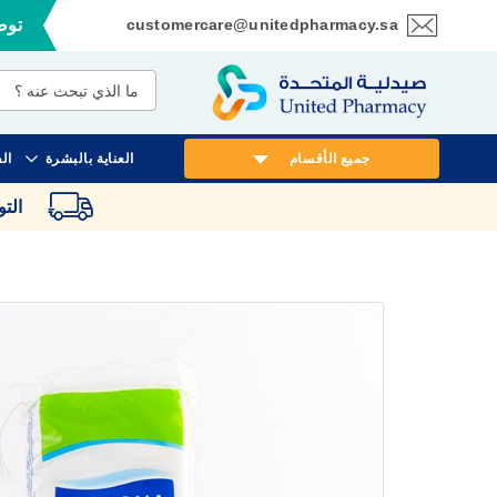
customercare@unitedpharmacy.sa
توصي
تخطي
إلى
المحتوى
جميع الأقسام
العناية بالبشرة
ال
الت
انتقل
إلى
النهاية
معرض
الصور