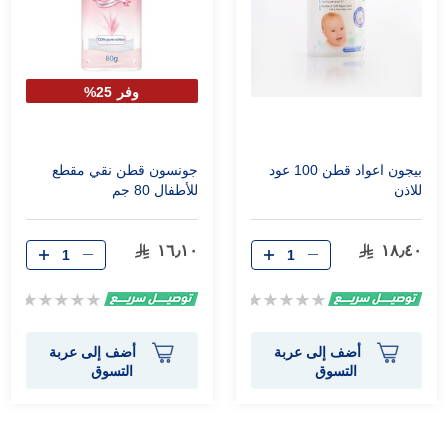
وفر 25%
بيجون اعواد قطن 100 عود
جونسون قطن نقي مقطع
للاذن
للأطفال 80 جم
١٦٫١٠
١٨٫٤٠
Rating:
Rating:
0%
0%
أضف إلى عربة
أضف إلى عربة
التسوق
التسوق