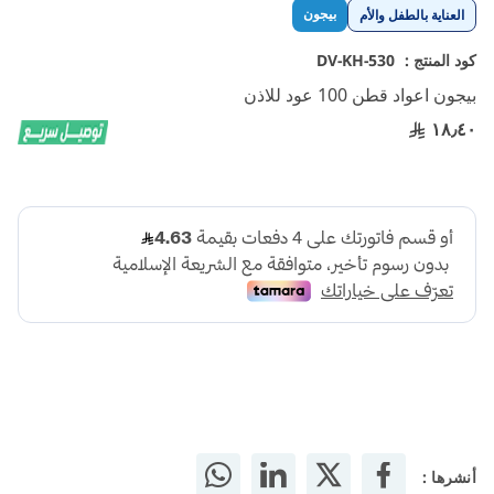
تخطي
بيجون
العناية بالطفل والأم
إلى
بداية
كود المنتج :
DV-KH-530
معرض
بيجون اعواد قطن 100 عود للاذن
الصور
١٨٫٤٠
أنشرها :