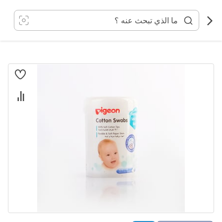
خطي
لى
لمحتوى
انتقل
إلى
النهاية
معرض
الصور