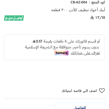
تخطي
كود المنتج :
CB-AZ-004
إلى
آيبك أعواد تنظيف للأذن ٣٠٠ قطعة
بداية
معرض
١٢٫٦٥
الصور
اضف الي قائمة امنياتك
التفاصيل