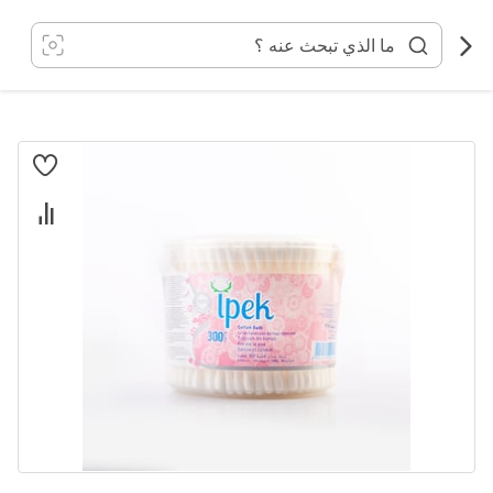
خطي
لى
لمحتوى
انتقل
إلى
النهاية
معرض
الصور