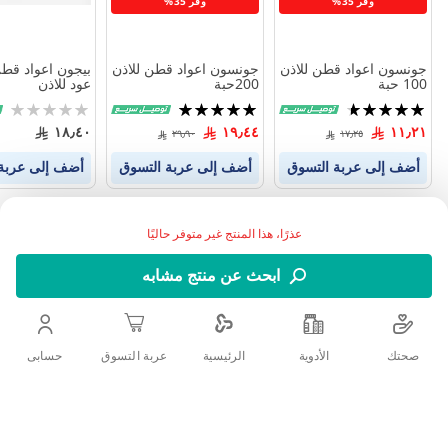
وفر 35%
وفر 35%
جونسون اعواد قطن للاذن
جونسون اعواد قطن للاذن
100 حبة
200حبة
عود للاذن
تقييم:
تقييم:
Rating:
0%
100%
93%
١٨٫٤٠
١٩٫٤٤
١١٫٢١
٢٩٫٩٠
١٧٫٢٥
أضف إلى عربة التسوق
أضف إلى عربة التسوق
أضف إلى عربة
عذرًا، هذا المنتج غير متوفر حاليًا
ابحث عن منتج مشابه
صحتك
الأدوية
حسابى
الرئيسية
عربة التسوق