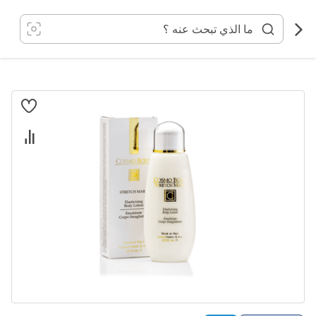
خطي
لى
لمحتوى
انتقل
إلى
النهاية
معرض
الصور