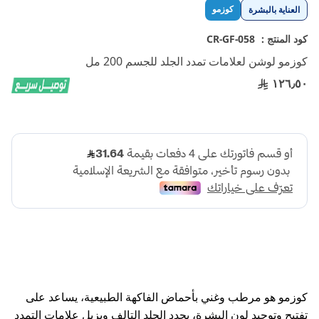
تخطي
كوزمو
العناية بالبشرة
إلى
بداية
كود المنتج :
CR-GF-058
معرض
كوزمو لوشن لعلامات تمدد الجلد للجسم 200 مل
الصور
١٢٦٫٥٠
كوزمو هو مرطب وغني بأحماض الفاكهة الطبيعية، يساعد على