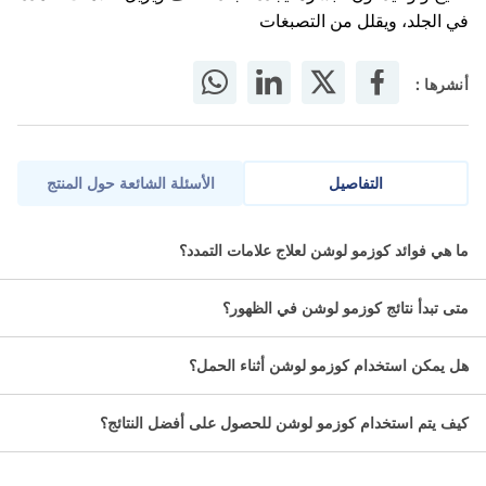
تفتيح وتوحيد لون البشرة، يجدد الجلد التالف ويزيل علامات التمدد
في الجلد، ويقلل من التصبغات
أنشرها :
التفاصيل
الأسئلة الشائعة حول المنتج
كوزمو لوشن للجسم لعلامات تمدد الجلد غني بالمرطبات والمكونات
ما هي فوائد كوزمو لوشن لعلاج علامات التمدد؟
الطبية التي تعمل على معالجة تمددات الجلد التي قد تحدث خلال أشهر
الحمل أو بعد فقدان الوزن أو أي حالات أخرى شبيهة
متى تبدأ نتائج كوزمو لوشن في الظهور؟
معلومات عن كوزمو لوشن لعلامات
هل يمكن استخدام كوزمو لوشن أثناء الحمل؟
تمدد الجلد:
كيف يتم استخدام كوزمو لوشن للحصول على أفضل النتائج؟
المكونات:
مستخلصات نبات السنتيلا أسياتيكا.