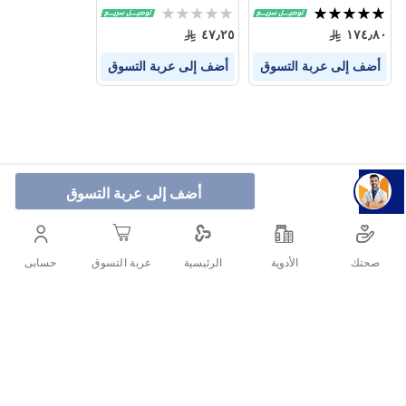
التمدد (150 مل)
لعلامات تمدد الجلد 250
مل
تقييم:
Rating:
0%
100%
٤٧٫٢٥
١٧٤٫٨٠
أضف إلى عربة التسوق
أضف إلى عربة التسوق
أضف إلى عربة التسوق
صحتك
الأدوية
حسابى
الرئيسية
عربة التسوق