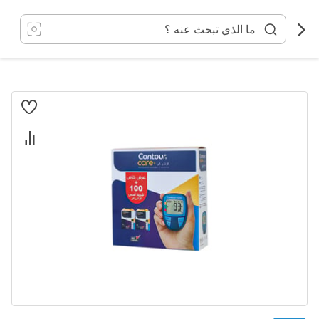
خطي
لى
لمحتوى
انتقل
إلى
النهاية
معرض
الصور