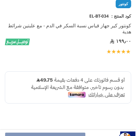
تخطي
كونتور
إلى
بداية
كود المنتج :
EL-BT-034
معرض
كونتور كير جهاز قياس نسبة السكر في الدم - مع علبتين شرائط
الصور
هدية
١٩٩٫٠٠
تقييم:
100
100
% of