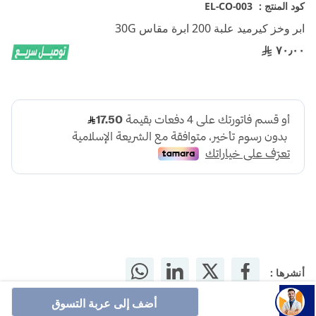
تخطي
كود المنتج :
EL-CO-003
إلى
ابر وخز كيرميد علبة 200 ابرة مقاس 30G
بداية
معرض
٧٠٫٠٠
الصور
أنشرها :
أضف إلى عربة التسوق