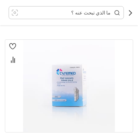
خطي
لى
لمحتوى
انتقل
إلى
النهاية
معرض
الصور