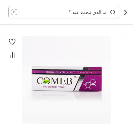
خطي
لى
لمحتوى
انتقل
إلى
النهاية
معرض
الصور