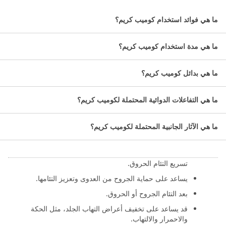
كوميب كريم لعلاج الحروق والجروح الطفيفة حيث يوفر راحة
ما هي فوائد استخدام كوميب كريم؟
فورية للحروق ويمنع العدوى، ويساعد في الشفاء السريع للجروح.
ما هي مدة استخدام كوميب كريم؟
معلومات عن كوميب كريم:
ما هي بدائل كوميب كريم؟
التصنيف الدوائي: كريم للحروق والجروح.
المادة الفعالة: بيتا سيتوستيرول.
ما هي التفاعلات الدوائية المحتملة لكوميب كريم؟
حجم العبوة: 75 جرام.
ما هي الآثار الجانبية المحتملة لكوميب كريم؟
ما هي استخدامات كريم كوميب؟
يساعد على ترطيب وتلطيف الجلد، مما قد يساعد في
تسريع التئام الحروق.
يساعد على حماية الجروح من العدوى وتعزيز التئامها.
بعد التئام الجروح أو الحروق.
قد يساعد على تخفيف أعراض التهاب الجلد، مثل الحكة
والاحمرار والالتهاب.