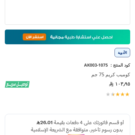
تخطي
إلى
بداية
معرض
الأدوية
الصور
كود المنتج :
1075-AK003
كوميب كريم 75 جم
١٠٣٫٩٥
تقييم:
100
73
% of