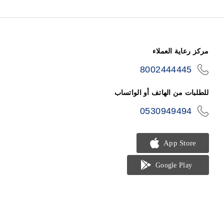
مركز رعاية العملاء
8002444445
icon-
phone
للطلبات من الهاتف أو الواتساب
0530949494
icon-
phone