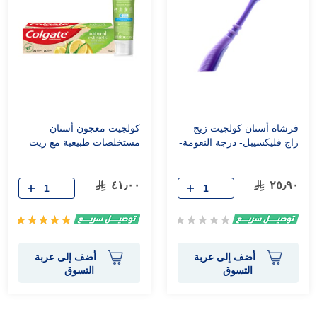
فرشاة أسنان كولجيت زيج
كولجيت معجون أسنان
زاج فليكسيبل- درجة النعومة-
مستخلصات طبيعية مع زيت
متوسطة- 3 عبوة متعددة
الليمون وخلاصة الصبار 75
مل
٤١٫٠٠
٢٥٫٩٠
Rating:
تقييم:
100%
0%
أضف إلى عربة
أضف إلى عربة
التسوق
التسوق