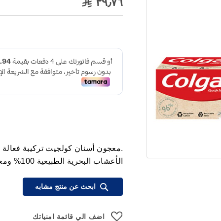
٣٩٫٧٦
.معجون أسنان كولجيت تركيبة فعالة لل
الأعشاب البحرية الطبيعية 100% ومعادن مختارة بعناية
ابحث عن منتج مشابه
اضف الي قائمة امنياتك