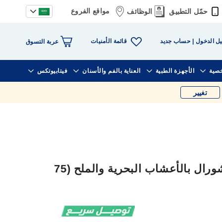
مواقع الفروع
حمّل التطبيق
الوظائف
قائمة الأمنيات
ل الدخول
حساب جديد
عربة التسوق
خصية
الأجهزة الطبية
العناية بالفم والأسنان
فيتابيوتكس
تغيير
معجون أسنان كولجيت ناتشورال بالأعشاب البحرية والملح (75