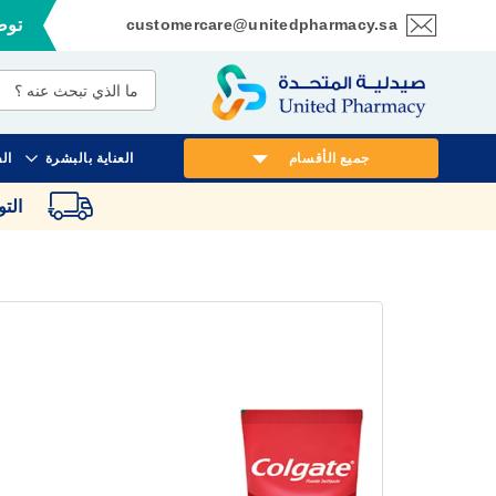
customercare@unitedpharmacy.sa
توصي
تخطي
إلى
المحتوى
جميع الأقسام
العناية بالبشرة
ال
الت
انتقل
إلى
النهاية
معرض
الصور