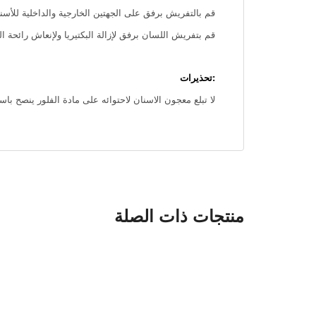
قم بالتفريش برفق على الجهتين الخارجية والداخلية للأ
قم بتفريش اللسان برفق لإزالة البكتيريا ولإنعاش رائحة ال
:تحذيرات
لا تبلع معجون الاسنان لاحتوائه على مادة الفلور ينصح 
منتجات ذات الصلة