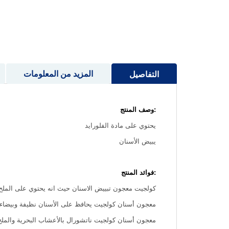
إلى
بداية
معرض
الصور
المزيد من المعلومات
التفاصيل
:وصف المنتج
يحتوي على مادة الفلورايد
يبيض الأسنان
:فوائد المنتج
كولجيت معجون تبييض الاسنان حيث انه يحتوي على الملح و
معجون أسنان كولجيت يحافظ على الأسنان نظيفة وبيضاء 
معجون أسنان كولجيت ناتشورال بالأعشاب البحرية والملح