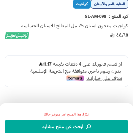
تخطي
كولجيت
العناية بالفم والأسنان
إلى
بداية
كود المنتج :
GL-AM-098
معرض
كولجيت معجون اسنان 75 مل المعالج للاسنان الحساسه
الصور
٤٤٫٦٥
عذرًا، هذا المنتج غير متوفر حاليًا
كولجيت معجون اسنان 75 مل المعالج للاسنان الحساسه لعلاج
ابحث عن منتج مشابه
حساسة الأسنان والتهابات اللثة