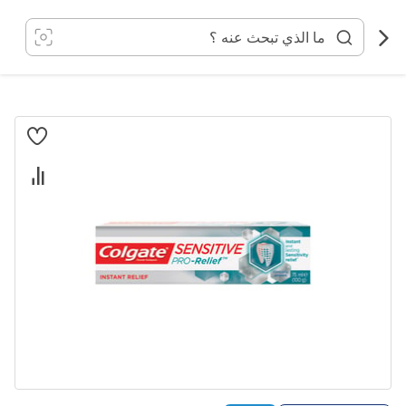
خطي
لى
لمحتوى
انتقل
إلى
النهاية
معرض
الصور