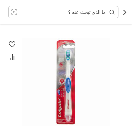
خطي
لى
لمحتوى
انتقل
إلى
النهاية
معرض
الصور