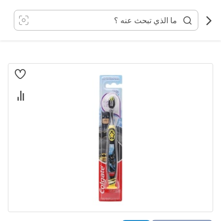
خطي
لى
لمحتوى
انتقل
إلى
النهاية
معرض
الصور