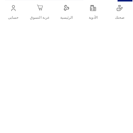
سنوات فما فوق.
صحتك
الأدوية
حسابى
الرئيسية
عربة التسوق
أنشرها :
التفاصيل
الأسئلة الشائعة حول المنتج
فرشاة أسنان كولجيت سمايلز للأطفال 6+ صممت لإبتسامة صحية
هل فرشاة أسنان كولجيت جيدة للأسنان؟
في كل عمر. تتضمن قاعدة لاصقة لسهولة وضع الفرشاة بشكل
عامودي و لطيف.
أيهما أفضل فرشاة الأسنان الناعمة أم الخشنة؟
ما مميزات كولجيت فرشاة أسنان
باتمان +6 ناعمة؟
شعيرات فائقة النعومة لطيفة على اللثة والأسنان
الحساسة.
رأس صغير مناسب لفم الأطفال بعمر 6 سنوات فأكثر.