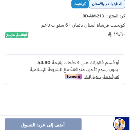
تخطي
كولجيت
العناية بالفم والأسنان
إلى
بداية
كود المنتج :
BD-AM-213
معرض
كولجيت فرشاة أسنان باتمان +6 سنوات ناعم
الصور
١٩٫٦٠
كولجيت فرشاة أسنان باتمان +6 سنوات ناعم هي فرشاة أسنان
أضف إلى عربة التسوق
للأطفال من إنتاج شركة Colgate، مخصصة للأطفال بعمر 6