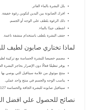
بلل البشرة بالماء الفاتر.
افرك الصابونة بين اليدين لتكوين رغوة خفيفة.
دلك الرغوة بلطف على الوجه أو الجسم.
اشطف جيدًا بالماء.
جفف البشرة بلطف باستخدام منشفة ناعمة.
لماذا تختاري صابون لطيف لل
مصمم خصيصا للبشرة الحساسة مع تركيبة لطيفة
يوفر تنظيفًا فعالًا دون الإضرار بحاجز البشرة ال
منتج موثوق من علامة سيتافيل التي يوصي بها أط
يناسب الوجه والجسم في منتج واحد عملي.
سيتافيل صابونه للبشرة الجافة والحساسة 127 جم تمنحك بشرة نظيفة وناعمة دون إحساس بالشد.
نصائح للحصول علي افضل النت