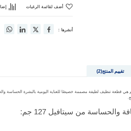
أضف لقائمة الرغبات
إضاف
أنشرها :
تقييم المنتج
2
نة للبشرة الجافة والحساسة من سيتافيل 127 جم هي قطعة تنظيف لطيفة مصممة خصيصًا للعناية اليومية بال
ج.
والحساسة من سيتافيل 127 جم: