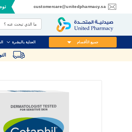
customercare@unitedpharmacy.sa
توصي
تخطي
إلى
المحتوى
جميع الأقسام
العناية بالبشرة
ال
الت
انتقل
إلى
النهاية
معرض
الصور