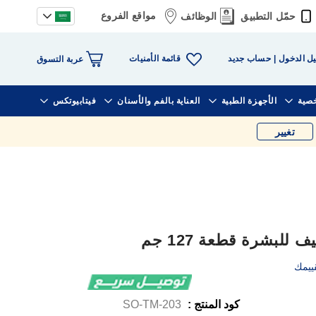
مواقع الفروع
حمّل التطبيق
الوظائف
قائمة الأمنيات
ل الدخول
حساب جديد
عربة التسوق
خصية
الأجهزة الطبية
العناية بالفم والأسنان
فيتابيوتكس
تغيير
لبشرة قطعة 127 جم
ييمك
كود المنتج :
SO-TM-203