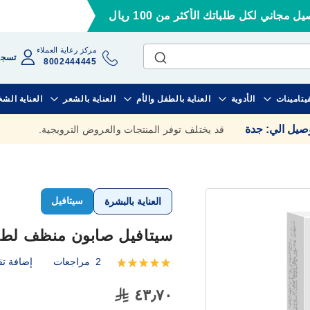
ل مجاني لكل طلباتك الأكثر من 100 ريال
مركز رعاية العملاء
تسجي
8002444445
فيتامينات
الأدوية
العناية بالطفل والأم
العناية بالشعر
العناية الش
وصيل الي
:
جدة
قد يختلف توفر المنتجات والعروض الترويجية.
سيتافيل
العناية بالبشرة
سيتافيل صابون منظف لطيف ل
2
مراجعات
إضافة تق
تقييم:
100
100
% of
٤٣٫٧٠