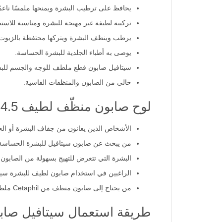
يحافظ على ترطيب البشرة ويمنحها ملمسًا ناعمً
تركيبة لطيفة غير مهيجة للبشرة ومناسبة للاستخ
يرطب وينظف البشرة ويتركها محتفظة بالزيوت 
يوصى به أطباء الجلدية للبشرة الحساسة.
سيتافيل صابون قطع ملطف للوجه والجسم للبشرة
خالي من الصابون والمنظفات القاسية.
لوح صابون منظّف لطيف 4.5 أونصات الحل الأمثل لـ:
الأشخاص الذين يعانون من جفاف البشرة أو ال
من يبحث عن صابون سيتافيل للبشرة الحساسة و الجافه 127 جم لتنظ
البشرة التي تتعرض للتهيج بسهولة من الصابون ا
الراغبين في استخدام صابون لطيف للبشرة سيت
من يحتاج إلى صابون منظف من Cetaphil ملطف للبشرة الجافة والحساسة 127 جم ضمن روتين العناية بالبشرة.
طريقة استعمال سيتافيل صابونه ل