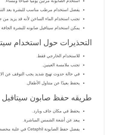
استخدم الصابونة مرتين يوميًا صباحًا ومساءً.
يفضل استخدام مرطب مناسب للبشرة بعد التن
تجنب استخدام الماء الساخن لأنه قد يزيد من ج
يمكن استخدام سيتافيل صابونه للبشرة الجافة والحساسة 127 جم كجزء من روتين
التحذيرات حول استخدام سيتافيل
للاستخدام الخارجي فقط.
تجنب ملامسة العينين.
في حالة حدوث تهيج شديد يجب التوقف عن الا
يحفظ بعيدًا عن متناول الأطفال.
طريقه حفظ صابون سيتافيل للبشر
يحفظ في مكان جاف وبارد.
يبعد عن أشعة الشمس المباشرة.
يفضل حفظ الصابونة Cetaphil في علبة مخصصة للحفاظ عليها جافة بعد الاستخدام.