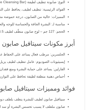
النوع: صابونة تنظيف لطيفة (Gentle Cleansing Bar)
الفوائد الرئيسية: تنظيف لطيف، يحافظ على ال
المميزات: خالية من الصابون، درجة حموضة متو
مناسبة لـ: البشرة الجافة والحساسة للوجه وال
الحجم: 127 جم – لوح صابون منظّف لطيف 4.5 أونصات (127 جم)
أبرز مكونات سيتافيل صابون من
الجلسرين: مرطب فعال يساعد على الحفاظ على
إيسيثيونات الصوديوم: عامل تنظيف لطيف يزيل ا
الفازلين: يساعد على حماية البشرة ومنع فقدان 
أحماض دهنية منظفة لطيفة تحافظ على التوازن 
فوائد ومميزات سيتافيل صابونه ل
سيتافيل صابون لطيف للبشرة ينظف بلطف دون
صابون ملطف لا يسبب تحسس البشرة أو سد المس