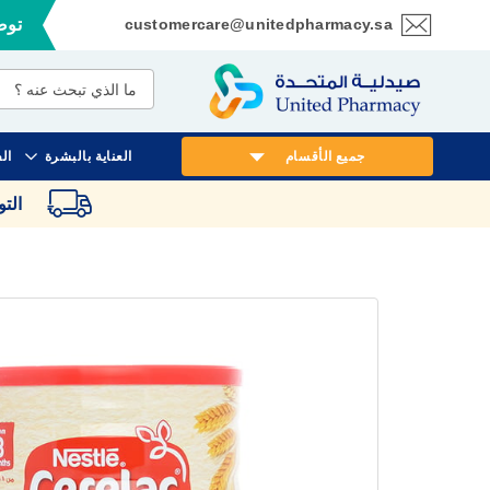
customercare@unitedpharmacy.sa
توصي
تخطي
إلى
المحتوى
جميع الأقسام
العناية بالبشرة
ال
الت
انتقل
إلى
النهاية
معرض
الصور