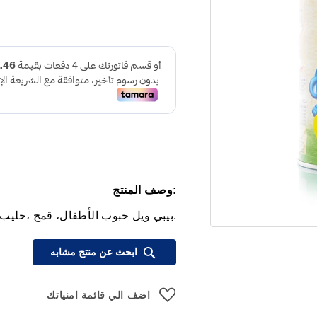
:وصف المنتج
.بيبي ويل حبوب الأطفال، قمح ،حليب، 5 فواكه 1000 جر
ابحث عن منتج مشابه
اضف الي قائمة امنياتك