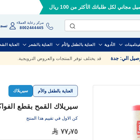
ل مجاني لكل طلباتك الأكثر من 100 ريال
مركز رعاية العملاء
تسجي
8002444445
فيتامينات
الأدوية
العناية بالطفل والأم
العناية بالشعر
العناية الش
وصيل الي
:
جدة
قد يختلف توفر المنتجات والعروض الترويجية.
سيريلاك
العناية بالطفل والأم
سيريلاك القمح بقطع الفواكه 1000
كن الاول في تقييم هذا المنتج
٧٧٫٧٥