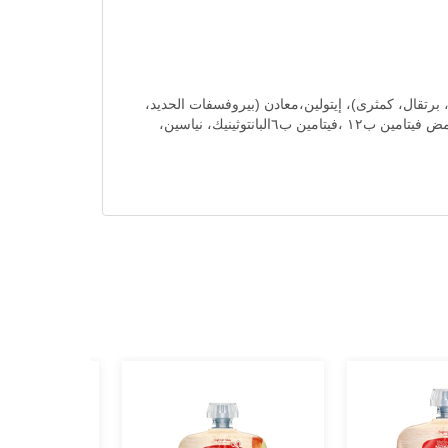
برتقال، كمثرى)، إيتولين،معادن (بيروفسفات الحديد،
سلفات الزنك، كربوناتالكاسيوم)، فيتامينات ( فيتامين أ، فيتامين د، فيتامين ب٢ فيتامين هـ، فيتامين ج، فيتامين ب١، حمض الفوليك، حمض فيتامين ب١٢ ،فيتامين ب٦البانتوثينيك، نياسين،