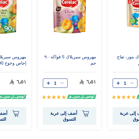
 موز، تفاح
مهروس سيريلاك 5 فواكه ٩٠
مهروس سيريلاك
جم
إجاص وخوخ 90 جم
٦٫٥١
٦٫٥١
تقييم:
تقييم:
100%
100%
إلى عربة
أضف إلى عربة
أضف 
وق
التسوق
الت