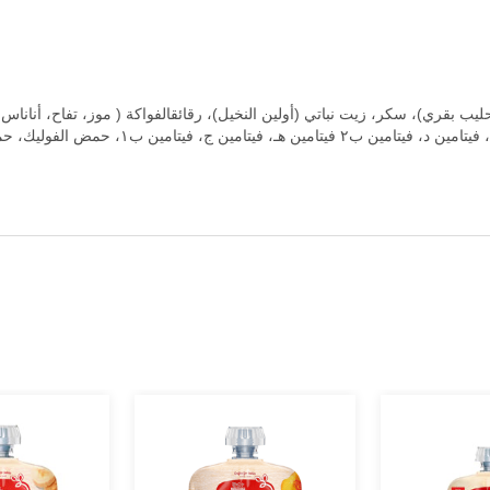
بقري)، سكر، زيت نباتي (أولين النخيل)، رقائقالفواكة ( موز، تفاح، أناناس، 