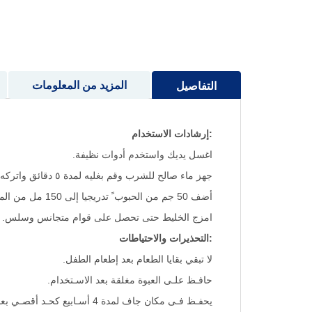
إلى
بداية
معرض
الصور
المزيد من المعلومات
التفاصيل
:إرشادات الاستخدام
اغسل يديك واستخدم أدوات نظيفة.
جهز ماء صالح للشرب وقم بغليه لمدة ٥ دقائق واتركه يبرد حتى 40 درجة مئوية كحد أقصى.
أضف 50 جم من الحبوب ً تدريجيا إلى 150 مل من الماء.
امزج الخليط حتى تحصل على قوام متجانس وسلس.
:التحذيرات والاحتياطات
لا تبقي بقايا الطعام بعد إطعام الطفل.
حافـظ علـى العبوة مغلقة بعد الاسـتخدام.
يحفـظ فـى مكان جاف لمدة 4 أسـابيع كحـد أقصـي بعـد فتح العبوة.