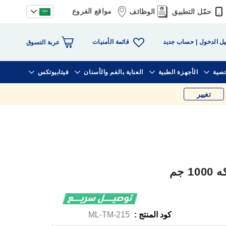
مواقع الفروع
حمّل التطبيق
الوظائف
قائمة الأمنيات
ل الدخول
حساب جديد
عربة التسوق
خصية
الأجهزة الطبية
العناية بالفم والأسنان
فيتابيوتكس
تغيير
 جم
كود المنتج :
ML-TM-215