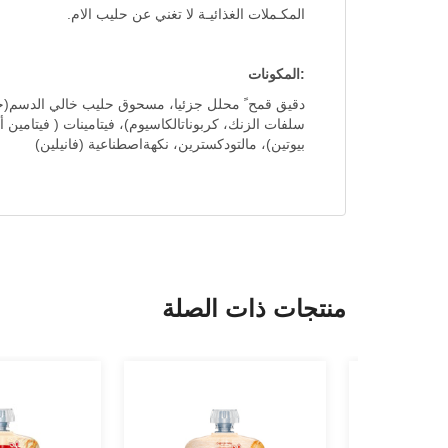
المكـملات الغذائيـة لا تغني عن حليب الام.
:المكونات
دقيق قمح ً محلل جزئيا، مسحوق حليب خالي الدسم(حليب 
بيوتين)، مالتودكسترين، نكهةاصطناعية (فانيلين)
منتجات ذات الصلة