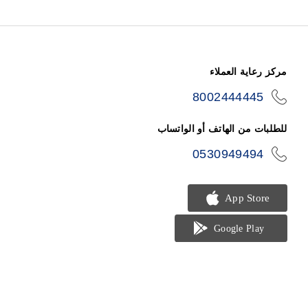
مركز رعاية العملاء
8002444445
icon-
phone
للطلبات من الهاتف أو الواتساب
0530949494
icon-
phone