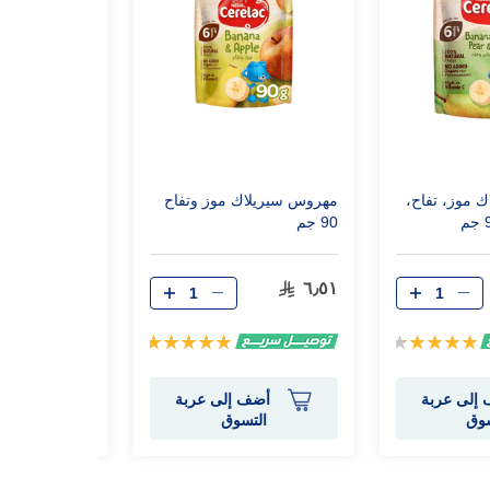
 موز، تفاح،
مهروس سيريلاك موز وتفاح
سيريلاك نوتري
90 جم
الاصلي (180) جم
١٧٫٢٥
٦٫٥١
تقييم:
تقييم:
100%
90%
إلى عربة
أضف إلى عربة
أضف 
سوق
التسوق
الت