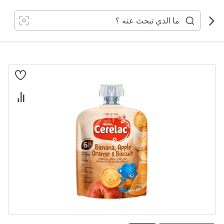
خطي
لى
لمحتوى
انتقل
إلى
النهاية
معرض
الصور