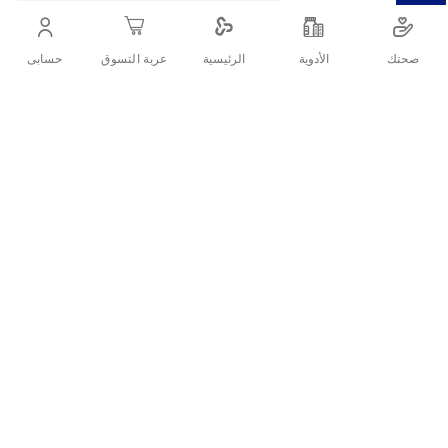
من الموز والبرتقال، غني بفيتامين C، وسهل الهضم للأطفال من
عمر 6 أشهر.
صحتك
الأدوية
حسابى
الرئيسية
عربة التسوق
أنشرها :
التفاصيل
الأسئلة الشائعة حول المنتج
هل السيريلاك صحي؟
معلومات عن مهروس سيريلاك
كم مرة آكل سيريلاك في اليوم؟
المكونات:
موز
ما هو الفرق بين الشوفان والسيريلاك؟
برتقال
بسكويت