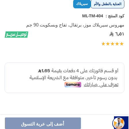
تخطي
سيريلاك
العناية بالطفل والأم
إلى
بداية
كود المنتج :
ML-TM-404
معرض
مهروس سيريلاك موز، برتقال، تفاح وبسكويت 90 جم
الصور
٦٫٥١
تقييم:
100
100
% of
أضف إلى عربة التسوق
سيريلاك موز بالبرتقال هو طعام مهروس مغذي للأطفال مصنوع