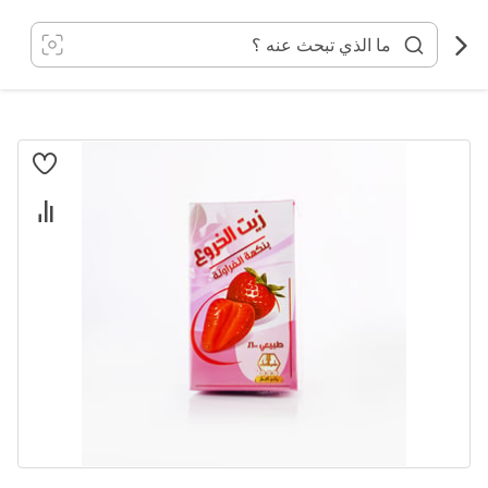
خطي
لى
لمحتوى
انتقل
إلى
النهاية
معرض
الصور