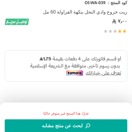
تخطي
كود المنتج :
OI-WA-039
إلى
زيت خروع وادي النحل بنكهة الفراولة 60 مل
بداية
معرض
٧٫٠٠
الصور
تقييم:
100
40
% of
عذرًا، هذا المنتج غير متوفر حاليًا
زيت الخروع من وادي النحل بالفراولة هو ملين لحالات الإمساك
وحالات القولون وتحسين حركة الأمعاء.
ابحث عن منتج مشابه