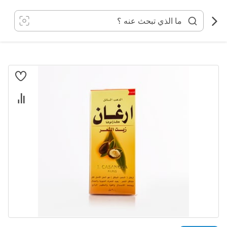
خطي
لى
لمحتوى
انتقل
إلى
النهاية
معرض
الصور