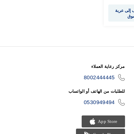
إلى عربة
سوق
مركز رعاية العملاء
8002444445
icon-
phone
للطلبات من الهاتف أو الواتساب
0530949494
icon-
phone