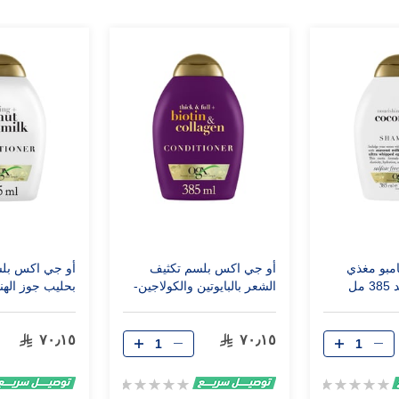
مبو مغذي
أو جي اكس بلسم تكثيف
أو جي اكس بل
مل
الشعر بالبايوتين والكولاجين-
بحليب جوز الهند - 85
385 مل
٧٠٫١٥
٧٠٫١٥
Rating:
Rating:
0%
0%