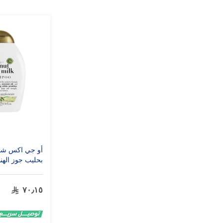
أو جي اكس شا
بحليب جوز الهند 385 
٧٠٫١٥