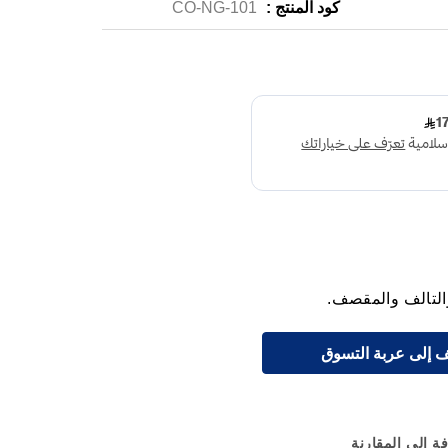
كود المنتج :
CO-NG-101
والتالف والمقصف.
 إلى عربة التسوق
ة إلى المقارنة