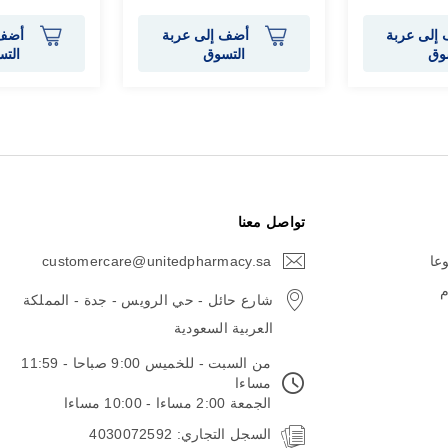
إلى عربة
أضف إلى عربة
أضف 
وق
التسوق
الت
تواصل معنا
وعا
customercare@unitedpharmacy.sa
icon-
email
م
شارع حائل - حي الرويس - جدة - المملكة
العربية السعودية
من السبت - للخميس 9:00 صباحا - 11:59
مساءا
الجمعة 2:00 مساءا - 10:00 مساءا
السجل التجاري: 4030072592