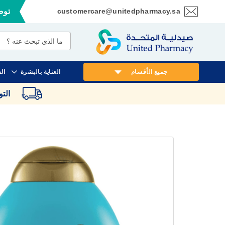
customercare@unitedpharmacy.sa
توصي
تخطي
إلى
المحتوى
جميع الأقسام
العناية بالبشرة
ال
الت
انتقل
إلى
النهاية
معرض
الصور