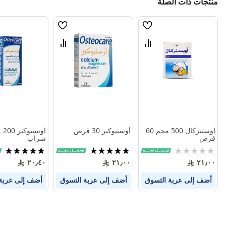
منتجات ذات الصلة
قائمة
قائمة
الامنيات
الامنيات
قارن
قارن
بين
بين
المنتجات
المنتجات
اوستيركال 500 مجم 60
أوستيوكير 30 قرص
اوستي
قرص
شراب
Rating:
تقييم:
تقييم:
100%
93%
0%
٢٠٫٤٠
٢١٫٠٠
٢١٫٠٠
أضف إلى عربة التسوق
أضف إلى عربة التسوق
أضف إلى عربة