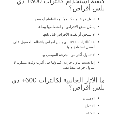
كيفية استخدام كالترات 600+ دي
بلس أقراص؟
تناول قرصًا واحدًا يوميًا مع الطعام أو بعده.
يمكن مضغ الأقراص أو امتصاصها ببطء.
لا تسحق أو تفتت الأقراص قبل بلعها.
خذ كالترات 600+ دي بلس أقراص بانتظام للحصول على
أقصى استفادة منها.
لا تتناول أكثر من الجرعة الموصى بها.
إذا نسيت تناول جرعة، فتناولها في أقرب وقت ممكن، لا
تتناول جرعة مضاعفة.
ما الآثار الجانبية لكالترات 600+ دي
بلس أقراص؟
الإمساك.
الانتفاخ.
الغثيان.