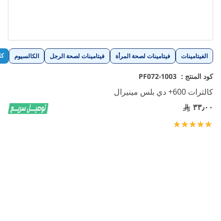
تخطي
كا
الفيتامينات
فيتامينات لصحة المرأة
فيتامينات لصحة الرجل
الكالسيوم
إلى
بداية
كود المنتج :
1003-PF072
معرض
كالترات 600+ دي بلس مينيرال
الصور
٣٣٫٠٠
تقييم:
100
100
% of