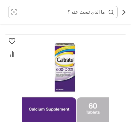
خطي
لى
لمحتوى
انتقل
إلى
النهاية
معرض
الصور