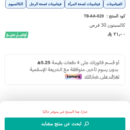
تخطي
الفيتامينات
فيتامينات لصحة المرأة
فيتامينات لصحة الرجل
الكالسيوم
إلى
بداية
كود المنتج :
TB-AA-020
معرض
كالسيتون 30 قرص
الصور
٢١٫٠٠
عذرًا، هذا المنتج غير متوفر حاليًا
كالسيتون لعلاج هشاشة العظام وكساح الأطفال وقصور جارات
ابحث عن منتج مشابه
الغدة الدرقية و الحالات الأخرى كما يستخدم لعلاج حالات نقص