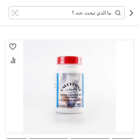
خطي
لى
لمحتوى
انتقل
إلى
النهاية
معرض
الصور