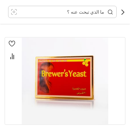
خطي
لى
لمحتوى
انتقل
إلى
النهاية
معرض
الصور