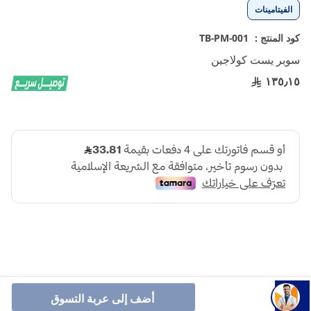
تخطي
الفيتامينات
إلى
بداية
كود المنتج :
TB-PM-001
معرض
سوبر يست كولاجين
الصور
١٣٥٫١٥
سوبر يست كولاجين هو منتج شائع مصمم لدعم صحة البشرة،
أضف إلى عربة التسوق
الشعر، الأظافر، والمفاصل. يحتوي عادة على كولاجين .متحلل