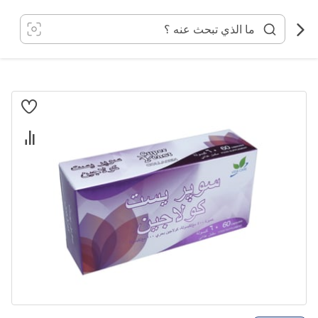
خطي
لى
لمحتوى
انتقل
إلى
النهاية
معرض
الصور