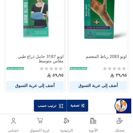
بين
بين
المنتجات
المنتج
اوبو 2083 رباط المعصم
اوبو 3187 حامل ذراع طبي
مقاس متوسط
Rating:
Rating:
0%
0%
٥٩٫٩٥
٣٩٫٩٥
أضف إلى عربة التسوق
أضف إلى عربة التسوق
تصفية
ترتيب حسب
صحتك
الأدوية
حسابى
الرئيسية
عربة التسوق