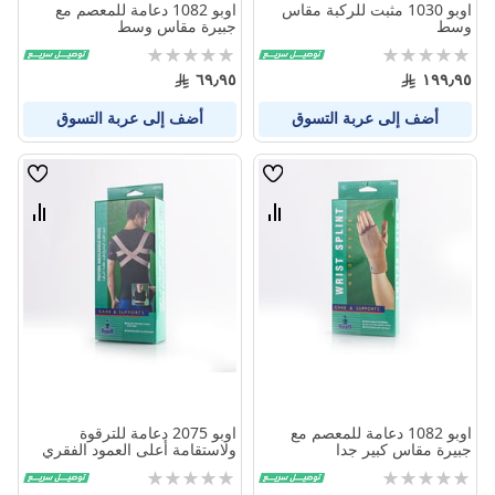
اوبو 1030 مثبت للركبة مقاس
اوبو 1082 دعامة للمعصم مع
وسط
جبيرة مقاس وسط
Rating:
Rating:
0%
0%
٦٩٫٩٥
١٩٩٫٩٥
أضف إلى عربة التسوق
أضف إلى عربة التسوق
قائمة
قائمة
الامنيات
الامنيا
قارن
قارن
بين
بين
المنتجات
المنتج
اوبو 1082 دعامة للمعصم مع
اوبو 2075 دعامة للترقوة
جبيرة مقاس كبير جدا
ولاستقامة أعلى العمود الفقري
مقاس صغير
Rating:
Rating:
0%
0%