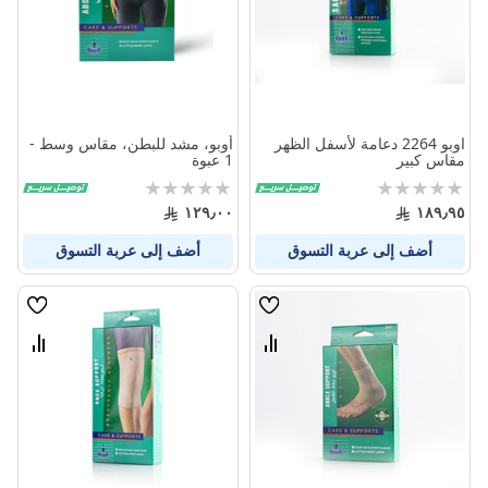
اوبو 2264 دعامة لأسفل الظهر
أوبو، مشد للبطن، مقاس وسط -
مقاس كبير
1 عبوة
Rating:
Rating:
0%
0%
١٢٩٫٠٠
١٨٩٫٩٥
أضف إلى عربة التسوق
أضف إلى عربة التسوق
قائمة
قائمة
الامنيات
الامنيا
قارن
قارن
بين
بين
المنتجات
المنتج