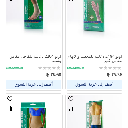
قارن
قارن
بين
بين
المنتجات
المنتج
اوبو 2184 دعامة للمعصم والابهام
اوبو 2204 دعامة للكاحل مقاس
مقاس كبير
وسط
Rating:
Rating:
0%
0%
٣٤٫٩٥
٣٩٫٩٥
أضف إلى عربة التسوق
أضف إلى عربة التسوق
قائمة
قائمة
الامنيات
الامنيا
قارن
قارن
بين
بين
المنتجات
المنتج