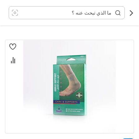
خطي
لى
لمحتوى
انتقل
إلى
النهاية
معرض
الصور