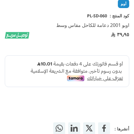
تخطي
أوبو
إلى
بداية
كود المنتج :
PL-SD-060
معرض
اوبو 2001 دعامة للكاحل مقاس وسط
الصور
٣٩٫٩٥
أنشرها :