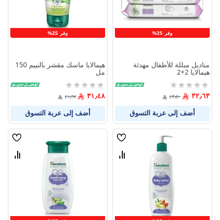
وفر 25%
وفر 25%
مناديل مبللة للأطفال مهدئة
هيمالايا ماسك مقشر بالنييم 150
هيمالايا 2+2
مل
Rating:
Rating:
0%
0%
٣١٫٤٨
٣٢٫٦٣
٤١٫٩٧
٤٣٫٥٠
أضف إلى عربة التسوق
أضف إلى عربة التسوق
قائمة
قائمة
الامنيات
الامنيا
قارن
قارن
بين
بين
المنتجات
المنتج