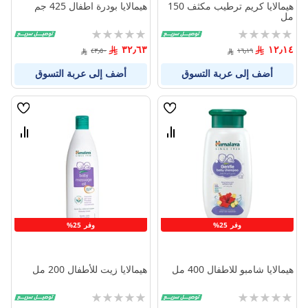
هيمالايا كريم ترطيب مكثف 150
هيمالايا بودرة اطفال 425 جم
مل
Rating:
Rating:
0%
0%
٣٢٫٦٣
١٢٫١٤
٤٣٫٥٠
١٦٫١٩
أضف إلى عربة التسوق
أضف إلى عربة التسوق
قائمة
قائمة
الامنيات
الامنيا
قارن
قارن
بين
بين
المنتجات
المنتج
وفر 25%
وفر 25%
هيمالايا شامبو للاطفال 400 مل
هيمالايا زيت للأطفال 200 مل
Rating:
Rating:
0%
0%