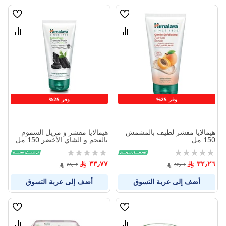
قائمة
قائمة
الامنيات
الامنيا
قارن
قارن
بين
بين
المنتجات
المنتج
وفر 25%
وفر 25%
هيمالايا مقشر لطيف بالمشمش
هيمالايا مقشر و مزيل السموم
150 مل
بالفحم و الشاي الأخضر 150 مل
Rating:
Rating:
0%
0%
٣٣٫٧٧
٣٢٫٢٦
٤٥٫٠٢
٤٣٫٠١
أضف إلى عربة التسوق
أضف إلى عربة التسوق
قائمة
قائمة
الامنيات
الامنيا