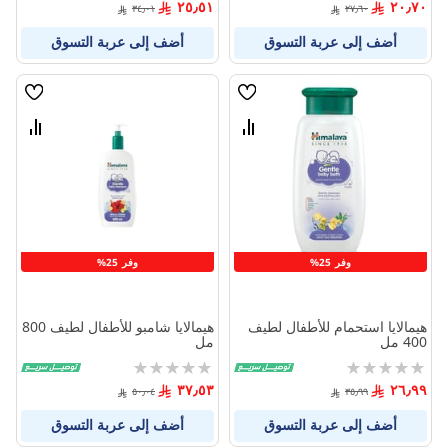
٢٥٫٥١
٢٠٫٧٠
٣٤٫٠١
٢٧٫٦٠
أضف إلى عربة التسوق
أضف إلى عربة التسوق
قائمة
قائمة
الامنيات
الامنيا
قارن
قارن
بين
بين
المنتجات
المنتج
وفر 25%
وفر 25%
هيمالايا استحمام للأطفال لطيف
هيمالايا شامبو للأطفال لطيف 800
400 مل
مل
Rating:
Rating:
0%
0%
٣٧٫٥٣
٢٦٫٩٩
٥٠٫٠٤
٣٥٫٩٩
أضف إلى عربة التسوق
أضف إلى عربة التسوق