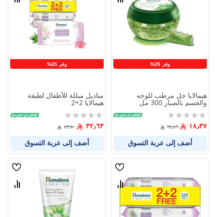
قارن
قارن
بين
بين
المنتجات
المنتج
وفر 25%
وفر 25%
هيمالايا جل مرطب للوجه
مناديل مبللة للأطفال لطيفة
والجسم بالصبار 300 مل
هيمالايا 2+2
Rating:
Rating:
0%
0%
٣٢٫٦٣
١٨٫٣٧
٤٣٫٥٠
٢٤٫٤٩
أضف إلى عربة التسوق
أضف إلى عربة التسوق
قائمة
قائمة
الامنيات
الامنيا
قارن
قارن
بين
بين
المنتجات
المنتج