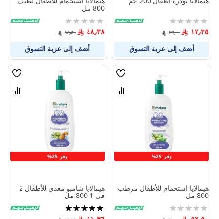
هيمالايا بودرة أطفال 200 جم
هيمالايا استحمام للأطفال لطيف
800 مل
Rating:
Rating:
0%
0%
٤٨٫٣٨
١٧٫٢٥
٦٤٫٥٠
٢٣٫٠٠
أضف إلى عربة التسوق
أضف إلى عربة التسوق
قائمة
قائمة
الامنيات
الامنيا
قارن
قارن
بين
بين
المنتجات
المنتج
وفر 25%
وفر 25%
هيمالايا استحمام للأطفال مرطب
هيمالايا شامبو مغذي للأطفال 2
800 مل
في 1 800 مل
Rating:
تقييم:
100%
0%
٤١٫٣٦
٥٢٫٥٠