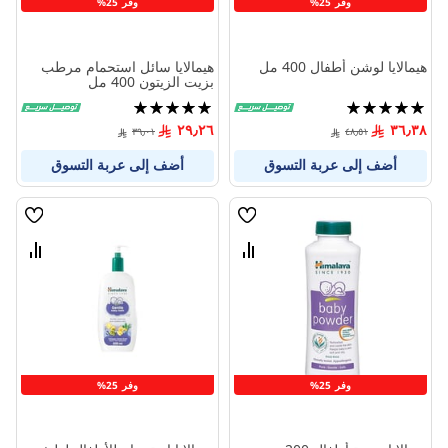
وفر 25%
وفر 25%
هيمالايا لوشن أطفال 400 مل
هيمالايا سائل استحمام مرطب
بزيت الزيتون 400 مل
تقييم:
تقييم:
100%
100%
٢٩٫٢٦
٣٦٫٣٨
٣٩٫٠١
٤٨٫٥١
أضف إلى عربة التسوق
أضف إلى عربة التسوق
قائمة
قائمة
الامنيات
الامنيا
قارن
قارن
بين
بين
المنتجات
المنتج
وفر 25%
وفر 25%