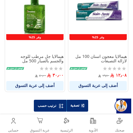
بين
بين
المنتجات
المنتج
وفر 25%
وفر 25%
هيمالايا معجون اسنان 100 مل
هيمالايا جل مرطب للوجه
لازالة التصبغات
والجسم بالصبار 500 مل
Rating:
Rating:
0%
0%
٣٠٫٠٠
١٢٫٠٨
٤٠٫٠٠
١٦٫١٠
أضف إلى عربة التسوق
أضف إلى عربة التسوق
تصفية
ترتيب حسب
صحتك
الأدوية
حسابى
الرئيسية
عربة التسوق